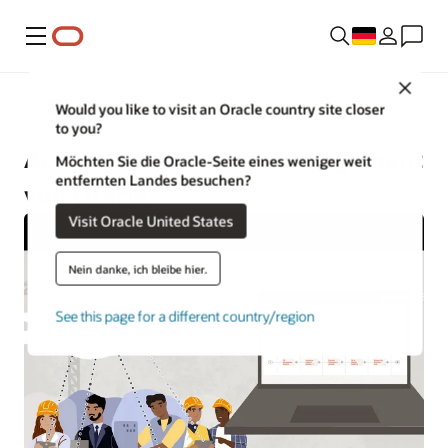
Menü
Close
Construction and Engineering
Would you like to visit an Oracle country site closer
to you?
Aconex Construction Management
Möchten Sie die Oracle-Seite eines weniger weit
entfernten Landes besuchen?
von Oracle
Visit Oracle United States
Nein danke, ich bleibe hier.
See this page for a different country/region