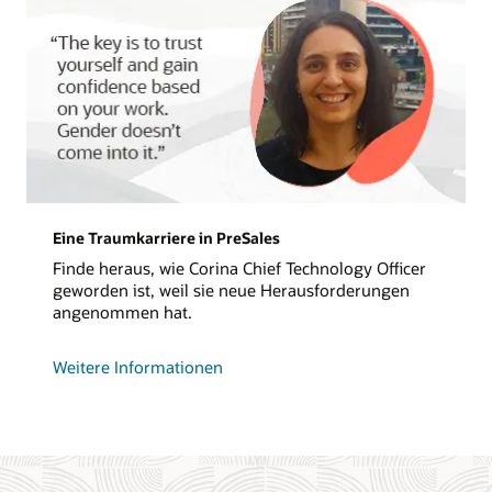
zur
Ernährung
der
Weltbevölkerung
Eine Traumkarriere in PreSales
Finde heraus, wie Corina Chief Technology Officer
geworden ist, weil sie neue Herausforderungen
angenommen hat.
zu
Weitere Informationen
einer
beeindruckenden
Karriere
im
Presales