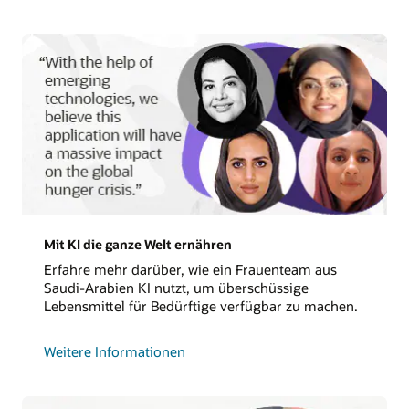
Schutz
der
Pinguine
mit
Oracle
Cloud
Mit KI die ganze Welt ernähren
Erfahre mehr darüber, wie ein Frauenteam aus
Saudi-Arabien KI nutzt, um überschüssige
Lebensmittel für Bedürftige verfügbar zu machen.
zum
Weitere Informationen
Einsatz
von
KI