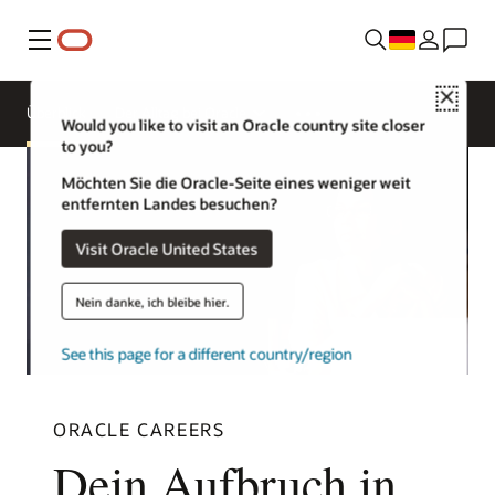
Menü
Close
Überblick
Der Alltag bei Oracle
Would you like to visit an Oracle country site closer
to you?
Möchten Sie die Oracle-Seite eines weniger weit
entfernten Landes besuchen?
Visit Oracle United States
Nein danke, ich bleibe hier.
See this page for a different country/region
ORACLE CAREERS
Dein Aufbruch in