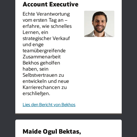
Account Executive
Echte Verantwortung
vom ersten Tag an –
erfahre, wie schnelles
Lernen, ein
strategischer Verkauf
und enge
teamübergreifende
Zusammenarbeit
Bekhos geholfen
haben, sein
Selbstvertrauen zu
entwickeln und neue
Karrierechancen zu
erschließen.
meine-
Lies den Bericht von Bekhos
Oracle-
Journey-
Wachstum-
und-
Erfolg-
bei-
Maide Ogul Bektas,
Oracle-
Saudi-