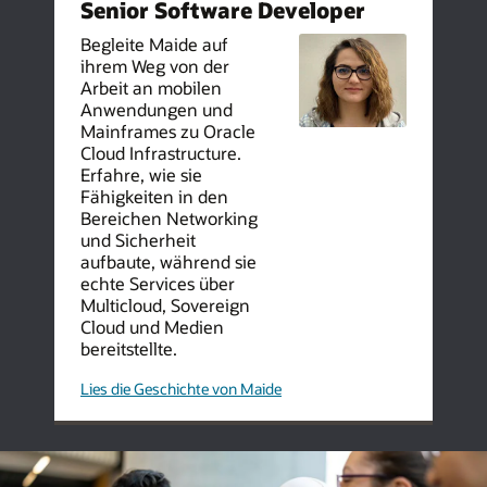
Senior Software Developer
Arabia
Begleite Maide auf
ihrem Weg von der
Arbeit an mobilen
Anwendungen und
Mainframes zu Oracle
Cloud Infrastructure.
Erfahre, wie sie
Fähigkeiten in den
Bereichen Networking
und Sicherheit
aufbaute, während sie
echte Services über
Multicloud, Sovereign
Cloud und Medien
bereitstellte.
Entwickeln-
Lies die Geschichte von Maide
der-
Cloud-
der
Zukunft