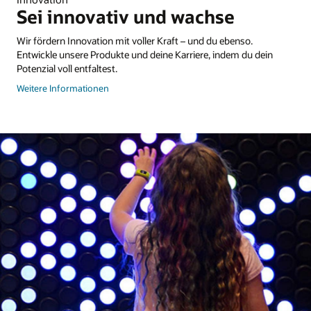
Sei innovativ und wachse
Wir fördern Innovation mit voller Kraft – und du ebenso.
Entwickle unsere Produkte und deine Karriere, indem du dein
Potenzial voll entfaltest.
zu
Weitere Informationen
Veteranen
und
ihre
Arbeit