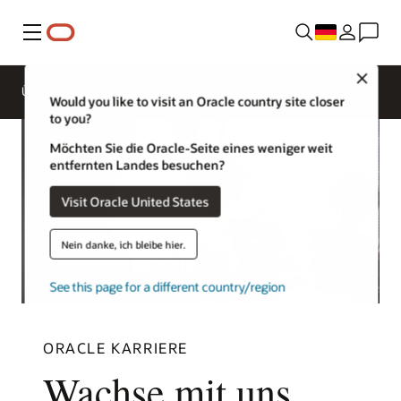
Menü
Close
Überblick
Der Alltag bei Oracle
Would you like to visit an Oracle country site closer
to you?
Möchten Sie die Oracle-Seite eines weniger weit
entfernten Landes besuchen?
Visit Oracle United States
Nein danke, ich bleibe hier.
See this page for a different country/region
ORACLE KARRIERE
Wachse mit uns