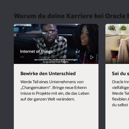
Warum du deine Karriere bei Oracle 
Bewirke den Unterschied
Sei du 
Werde Teil eines Unternehmens von
Oracle In
„Changemakern“. Bringe neue Erkenn
vielfältig
tnisse in Projekte mit ein, die das Leben
Werde Tei
auf der ganzen Welt verändern.
flexiblen
du selbst 