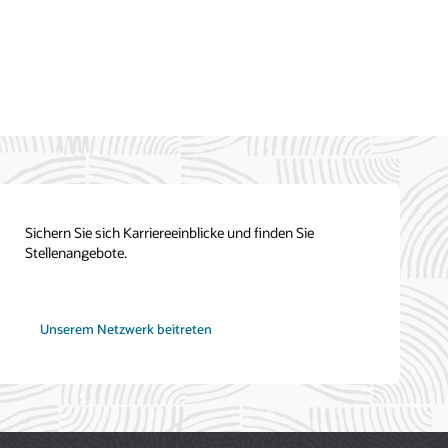
Oracle
Academy
Sichern Sie sich Karriereeinblicke und finden Sie
Stellenangebote.
bei
Unserem Netzwerk
beitreten
Oracle