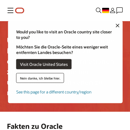
Menü
Close
Would you like to visit an Oracle country site closer
to you?
Unsere Mission ist es, eine neue
Möchten Sie die Oracle-Seite eines weniger weit
Perspektive auf Daten zu
entfernten Landes besuchen?
entwickeln, neue Informationen
Visit Oracle United States
zu entdecken und bisher
Nein danke, ich bleibe hier.
ungeahnte Möglichkeiten zu
realisieren
See this page for a different country/region
Fakten zu Oracle