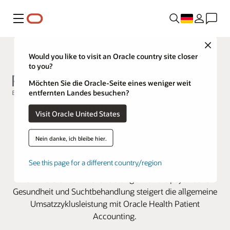
Menü
Close
Would you like to visit an Oracle country site closer
to you?
Möchten Sie die Oracle-Seite eines weniger weit
entfernten Landes besuchen?
Rogers Behavioral Health
Visit Oracle United States
verbessert
Nein danke, ich bleibe hier.
Debitorenausstandstage mit
Oracle Health
See this page for a different country/region
Der Anbieter von Dienstleistungen für die psychische
Gesundheit und Suchtbehandlung steigert die allgemeine
Umsatzzyklusleistung mit Oracle Health Patient
Accounting.