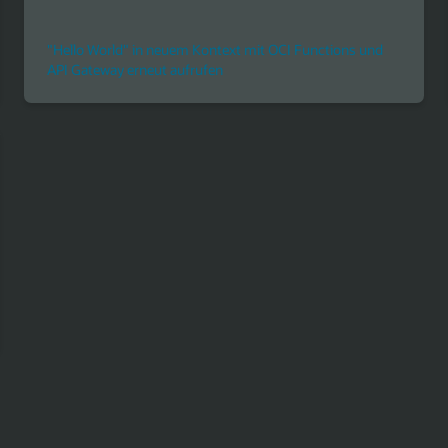
"Hello World" in neuem Kontext mit OCI Functions und
API Gateway erneut aufrufen