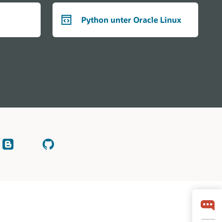
Python unter Oracle Linux
Lesen
Überprüfen
Sie
Sie
unsere
auf
Blogs
GitHub