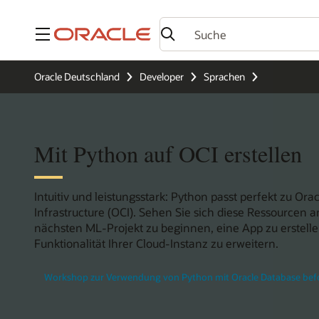
Menü
Oracle Deutschland
Developer
Sprachen
Mit Python auf OCI erstellen
Intuitiv und leistungsstark: Python passt perfekt zu Ora
Infrastructure (OCI). Sehen Sie sich diese Ressourcen 
nächsten ML-Projekt zu beginnen, eine App zu erstelle
Funktionalität Ihrer Cloud-Instanz zu erweitern.
Workshop zur Verwendung von Python mit Oracle Database bef