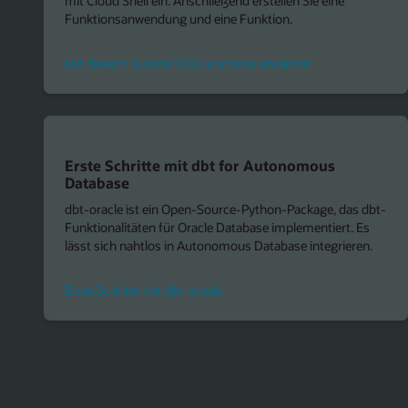
mit Cloud Shell ein. Anschließend erstellen Sie eine
Funktionsanwendung und eine Funktion.
Mit diesem Tutorial OCI Functions erweitern
Erste Schritte mit dbt for Autonomous
Database
dbt-oracle ist ein Open-Source-Python-Package, das dbt-
Funktionalitäten für Oracle Database implementiert. Es
lässt sich nahtlos in Autonomous Database integrieren.
Erste Schritte mit dbt-oracle