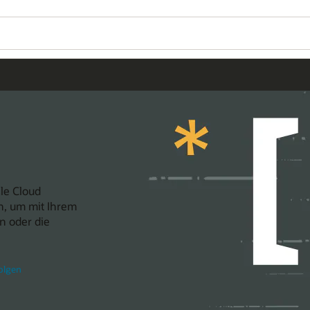
cle Cloud
an, um mit Ihrem
n oder die
olgen