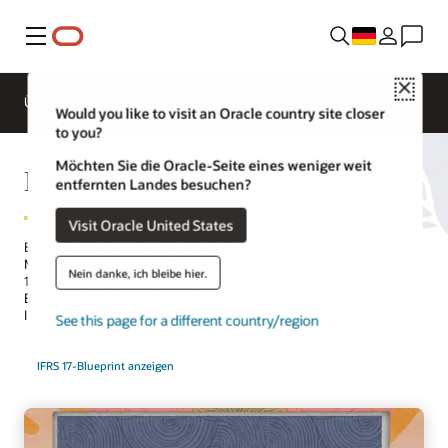
Menü
Close
Übersicht
Lösungen
Sektoren
Would you like to visit an Oracle country site closer
to you?
Möchten Sie die Oracle-Seite eines weniger weit
IFRS 17-Lösungen
entfernten Landes besuchen?
Visit Oracle United States
Beschleunigen Sie die Implementierung von
IFRS 17
mit bewährten
Methodik und einem bewährten Framework. Erfüllen Sie den IFRS
Nein danke, ich bleibe hier.
17-Buchhaltungsstandard mit der branchenführenden, modernen
End-to-End-Softwarelösung für Rechnungswesen und Reporting
IFRS 17 – Oracle IFRS 17 Analyzer.
See this page for a different country/region
IFRS 17-Blueprint anzeigen