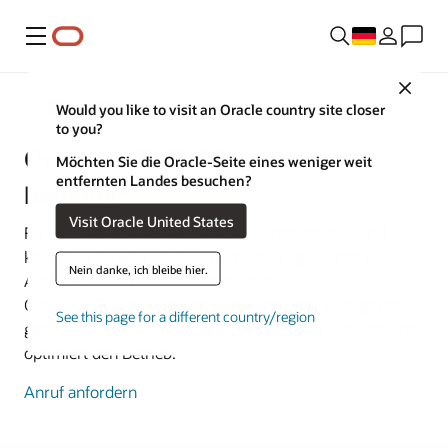
Menü
Close
FLEXWÜRFEL
Would you like to visit an Oracle country site closer
to you?
Oracle FLEXCUBE Universal
Möchten Sie die Oracle-Seite eines weniger weit
entfernten Landes besuchen?
Banking
Visit Oracle United States
Fördern Sie eine fortschrittliche Transformation und
kontinuierliche Innovation durch eine agile, offene
Nein danke, ich bleibe hier.
Architektur und Cloud-Infrastruktur.
Oracle FLEXCUBE Universal Banking beschleunigt die
See this page for a different country/region
geschäftliche Agilität, rationalisiert die Konnektivität und
optimiert den Betrieb.
Anruf anfordern