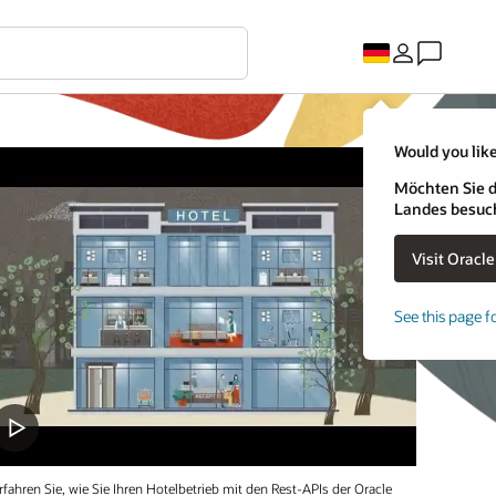
Would you like
Möchten Sie d
Landes besuc
See this page f
rfahren Sie, wie Sie Ihren Hotelbetrieb mit den Rest-APIs der Oracle