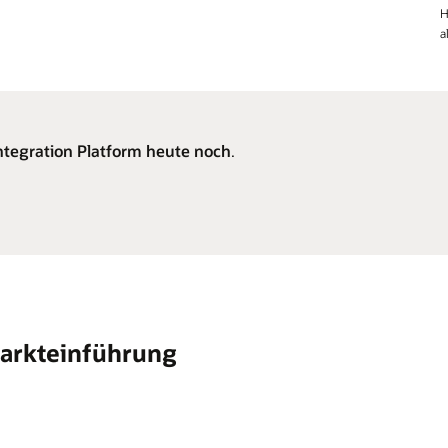
H
a
Integration Platform heute noch
.
Markteinführung