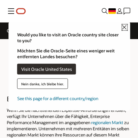
Menü
Close
Cloud Service Track Expertise
Would you like to visit an Oracle country site closer
to you?
Möchten Sie die Oracle-Seite eines weniger weit
entfernten Landes besuchen?
Visit Oracle United States
Nein danke, ich bleibe hier.
Enterprise Performance Management
See this page for a different country/region
Wenn Sie die nachstehenden Expertise-Anforderungen erfüllen,
verfügt Ihr Unternehmen über die Fähigkeit, Enterprise
Performance Management im angegebenen
regionalen Markt
zu
implementieren. Unternehmen mit mehreren Entitäten im selben
regionalen Markt können ihre Ressourcen auf diesem Markt