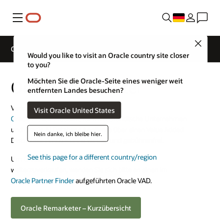
Menü
Close
Oracle Remarketer
Would you like to visit an Oracle country site closer
to you?
Möchten Sie die Oracle-Seite eines weniger weit
Oracle Remarketer
entfernten Landes besuchen?
Verkaufen Sie
Visit Oracle United States
Oracle 1-Click-Produkte für mittelständische Unternehmen
und Oracle AI Database Appliance über einen Value Added
Nein danke, ich bleibe hier.
Distributor (VAD) – ohne Vertrag und gebührenfrei.
See this page for a different country/region
Um Oracle-Produkte als Oracle Remarketer
weiterzuverkaufen, wenden Sie sich bitte an einen im
Oracle Partner Finder
aufgeführten Oracle VAD.
Oracle Remarketer – Kurzübersicht