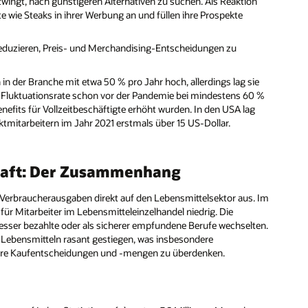
zwingt, nach günstigeren Alternativen zu suchen. Als Reaktion
 wie Steaks in ihrer Werbung an und füllen ihre Prospekte
reduzieren, Preis- und Merchandising-Entscheidungen zu
 in der Branche mit etwa 50 % pro Jahr hoch, allerdings lag sie
e Fluktuationsrate schon vor der Pandemie bei mindestens 60 %
efits für Vollzeitbeschäftigte erhöht wurden. In den USA lag
mitarbeitern im Jahr 2021 erstmals über 15 US-Dollar.
chaft: Der Zusammenhang
d Verbraucherausgaben direkt auf den Lebensmittelsektor aus. Im
ür Mitarbeiter im Lebensmitteleinzelhandel niedrig. Die
besser bezahlte oder als sicherer empfundene Berufe wechselten.
ei Lebensmitteln rasant gestiegen, was insbesondere
ihre Kaufentscheidungen und -mengen zu überdenken.