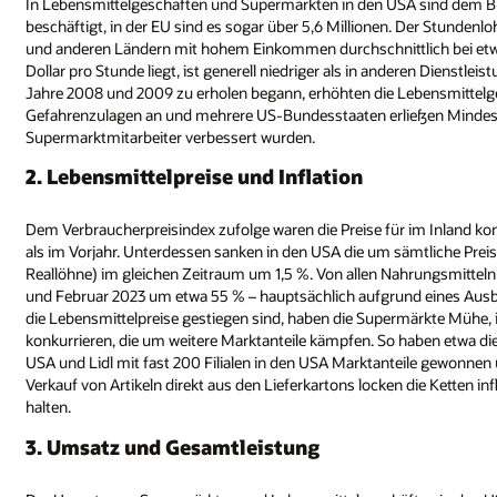
In Lebensmittelgeschäften und Supermärkten in den USA sind dem Bur
beschäftigt, in der EU sind es sogar über 5,6 Millionen. Der Stundenl
und anderen Ländern mit hohem Einkommen durchschnittlich bei etwa 15
Dollar pro Stunde liegt, ist generell niedriger als in anderen Dienstlei
Jahre 2008 und 2009 zu erholen begann, erhöhten die Lebensmittel
Gefahrenzulagen an und mehrere US-Bundesstaaten erließen Mindestl
Supermarktmitarbeiter verbessert wurden.
2. Lebensmittelpreise und Inflation
Dem Verbraucherpreisindex zufolge waren die Preise für im Inland k
als im Vorjahr. Unterdessen sanken in den USA die um sämtliche Prei
Reallöhne) im gleichen Zeitraum um 1,5 %. Von allen Nahrungsmitteln 
und Februar 2023 um etwa 55 % – hauptsächlich aufgrund eines Ausbr
die Lebensmittelpreise gestiegen sind, haben die Supermärkte Mühe, 
konkurrieren, die um weitere Marktanteile kämpfen. So haben etwa die
USA und Lidl mit fast 200 Filialen in den USA Marktanteile gewonn
Verkauf von Artikeln direkt aus den Lieferkartons locken die Ketten in
halten.
3. Umsatz und Gesamtleistung