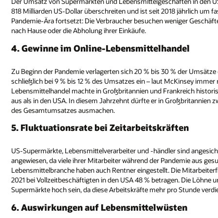
Der Umsatz von Supermärkten und Lebensmittelgeschäften in den US
818 Milliarden US-Dollar überschreiten und ist seit 2018 jährlich um f
Pandemie-Ära fortsetzt: Die Verbraucher besuchen weniger Geschäft
nach Hause oder die Abholung ihrer Einkäufe.
4. Gewinne im Online-Lebensmittelhandel
Zu Beginn der Pandemie verlagerten sich 20 % bis 30 % der Umsätze 
schließlich bei 9 % bis 12 % des Umsatzes ein – laut McKinsey immer
Lebensmittelhandel machte in Großbritannien und Frankreich histo
aus als in den USA. In diesem Jahrzehnt dürfte er in Großbritannien
des Gesamtumsatzes ausmachen.
5. Fluktuationsrate bei Zeitarbeitskräften
US-Supermärkte, Lebensmittelverarbeiter und -händler sind angesicht
angewiesen, da viele ihrer Mitarbeiter während der Pandemie aus ge
Lebensmittelbranche haben auch Rentner eingestellt. Die Mitarbeiterfl
2021 bei Vollzeitbeschäftigten in den USA 48 % betragen. Die Löhne u
Supermärkte hoch sein, da diese Arbeitskräfte mehr pro Stunde verdi
6. Auswirkungen auf Lebensmittelwüsten