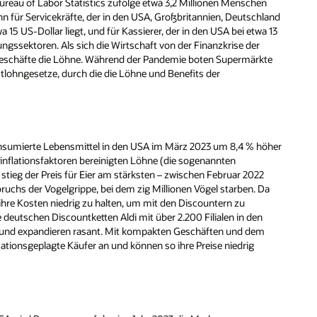
eau of Labor Statistics zufolge etwa 3,2 Millionen Menschen
ohn für Servicekräfte, der in den USA, Großbritannien, Deutschland
 US-Dollar liegt, und für Kassierer, der in den USA bei etwa 13
stungssektoren. Als sich die Wirtschaft von der Finanzkrise der
geschäfte die Löhne. Während der Pandemie boten Supermärkte
ohngesetze, durch die die Löhne und Benefits der
onsumierte Lebensmittel in den USA im März 2023 um 8,4 % höher
sinflationsfaktoren bereinigten Löhne (die sogenannten
stieg der Preis für Eier am stärksten – zwischen Februar 2022
uchs der Vogelgrippe, bei dem zig Millionen Vögel starben. Da
ihre Kosten niedrig zu halten, um mit den Discountern zu
 deutschen Discountketten Aldi mit über 2.200 Filialen in den
en und expandieren rasant. Mit kompakten Geschäften und dem
flationsgeplagte Käufer an und können so ihre Preise niedrig