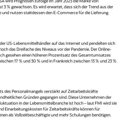
A wird Prognosen zufolge im Jahr 2023 die Marke von
ast 3 % gewachsen. Es wird erwartet, dass sich der Trend aus der
e und nutzen stattdessen den E-Commerce für die Lieferung
der US-Lebensmittelhändler auf das Internet und pendelten sich
 noch das Dreifache des Niveaus vor der Pandemie. Der Online-
risch gesehen einen höheren Prozentsatz des Gesamtumsatzes
 zwischen 17 % und 30 % und in Frankreich zwischen 13 % und 23 %
s des Personalmangels verstärkt auf Zeitarbeitskräfte
sundheitlichen Gründen gegangen sind. Diese Unternehmen der
uktuation in der Lebensmittelbranche ist hoch – laut FMI wird sie
nd Einarbeitungskosten für Zeitarbeitskräfte können für
enen als Vollzeitbeschäftigte und mehr Schulungen benötigen.