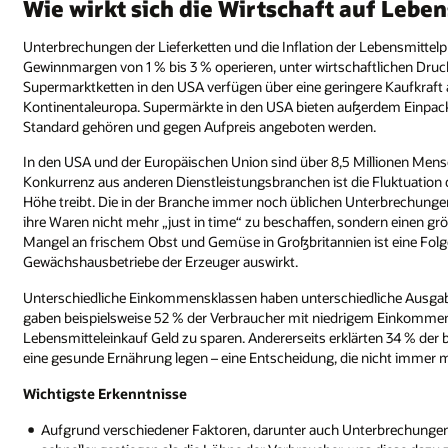
Wie wirkt sich die Wirtschaft auf Lebe
Unterbrechungen der Lieferketten und die Inflation der Lebensmittelp
Gewinnmargen von 1 % bis 3 % operieren, unter wirtschaftlichen Druck
Supermarktketten in den USA verfügen über eine geringere Kaufkraft a
Kontinentaleuropa. Supermärkte in den USA bieten außerdem Einpackd
Standard gehören und gegen Aufpreis angeboten werden.
In den USA und der Europäischen Union sind über 8,5 Millionen Mens
Konkurrenz aus anderen Dienstleistungsbranchen ist die Fluktuation d
Höhe treibt. Die in der Branche immer noch üblichen Unterbrechunge
ihre Waren nicht mehr „just in time“ zu beschaffen, sondern einen gr
Mangel an frischem Obst und Gemüse in Großbritannien ist eine Folge 
Gewächshausbetriebe der Erzeuger auswirkt.
Unterschiedliche Einkommensklassen haben unterschiedliche Ausgab
gaben beispielsweise 52 % der Verbraucher mit niedrigem Einkommen 
Lebensmitteleinkauf Geld zu sparen. Andererseits erklärten 34 % de
eine gesunde Ernährung legen – eine Entscheidung, die nicht immer mi
Wichtigste Erkenntnisse
Aufgrund verschiedener Faktoren, darunter auch Unterbrechungen d