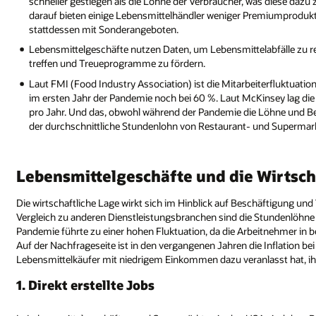
schneller gestiegen als die Löhne der Verbraucher, was diese dazu 
darauf bieten einige Lebensmittelhändler weniger Premiumprodukte
stattdessen mit Sonderangeboten.
Lebensmittelgeschäfte nutzen Daten, um Lebensmittelabfälle zu 
treffen und Treueprogramme zu fördern.
Laut FMI (Food Industry Association) ist die Mitarbeiterfluktuation
im ersten Jahr der Pandemie noch bei 60 %. Laut McKinsey lag di
pro Jahr. Und das, obwohl während der Pandemie die Löhne und Ben
der durchschnittliche Stundenlohn von Restaurant- und Supermarkt
Lebensmittelgeschäfte und die Wirts
Die wirtschaftliche Lage wirkt sich im Hinblick auf Beschäftigung un
Vergleich zu anderen Dienstleistungsbranchen sind die Stundenlöhne f
Pandemie führte zu einer hohen Fluktuation, da die Arbeitnehmer in 
Auf der Nachfrageseite ist in den vergangenen Jahren die Inflation b
Lebensmittelkäufer mit niedrigem Einkommen dazu veranlasst hat, 
1. Direkt erstellte Jobs