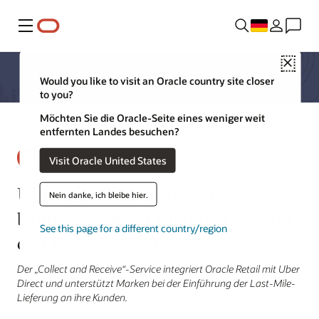
Menü
Close
Would you like to visit an Oracle country site closer
to you?
Möchten Sie die Oracle-Seite eines weniger weit
entfernten Landes besuchen?
Visit Oracle United States
Uber und Oracle starten
Nein danke, ich bleibe hier.
bahnbrechenden Lieferservice für
See this page for a different country/region
den Einzelhandel
Der „Collect and Receive“-Service integriert Oracle Retail mit Uber
Direct und unterstützt Marken bei der Einführung der Last-Mile-
Lieferung an ihre Kunden.