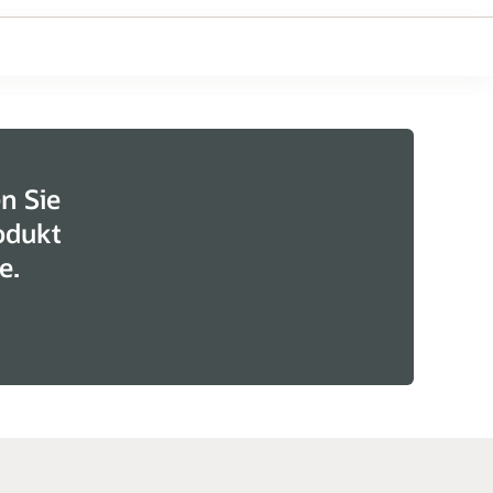
n Sie
odukt
e.