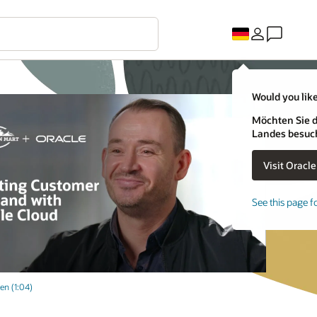
Would you like
Möchten Sie d
Landes besuc
See this page f
en (1:04)