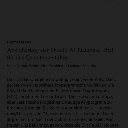
Mehr erfahren
AskTOM Oracle Database-Sicherheit: Office Hours
Datenblatt zu Advanced Security (PDF)
LiveLabs Workshop: Oracle Advanced Security
AskTOM Office Hours bietet kostenlose, offene Frage-und-
Technischer Bericht zur Verschlüsselung und Redaktion
Antwort-Sessions mit Oracle Database-Experten, die Ihnen
Dieser Workshop stellt die Funktionen von Oracle Advanced
mit Oracle Advanced Security (PDF)
gerne dabei helfen, das große Angebot an verfügbaren
Security vor: Transparente Datenverschlüsselung (TDE) und
Datenbanksicherheitstools in Ihrer Firma optimal zu nutzen.
Data Redaction. Erfahren Sie, wie Sie diese Funktionen
Häufig gestellte Fragen zu Advanced Security TDE
konfigurieren, um Datenbanken und die darin enthaltenen
8. OKTOBER 2025
(HTML)
Daten zu schützen. Führen Sie diesen Workshop auf Ihrem
Abonnieren
Absicherung der Oracle AI Database 26ai
eigenen Mandanten aus oder reservieren Sie einen Termin,
Häufig gestellte Fragen zu Advanced Security Data
für das Quantenzeitalter
um den Workshop kostenlos in LiveLabs auszuführen.
Redaction (HTML)
Video: Grundlagen von Data Redaction (8:30)
Vipin Samar, Senior Vice President, Database Security
Jetzt testen
Dokumentation zu Transparent Data Encryption (HTML)
Da sich das Quantencomputing rasant weiterentwickelt,
Dokumentation zu Data Redaction (HTML)
geraten weit verbreitete kryptografische Verfahren wie
RSA, Diffie-Hellman und Elliptic Curve Cryptography
(ECC) zunehmend unter Druck. Diese zwar zukünftige,
aber realistische Möglichkeit, heutige Kryptografie zu
brechen, birgt ein Risiko, das gemeinhin als „Harvest-
now/Decrypt-later“ bezeichnet wird – also heute Daten
abgreifen, um sie in der Zukunft zu entschlüsseln. Wir
freuen uns bekanntzugeben, dass die Oracle AI Database