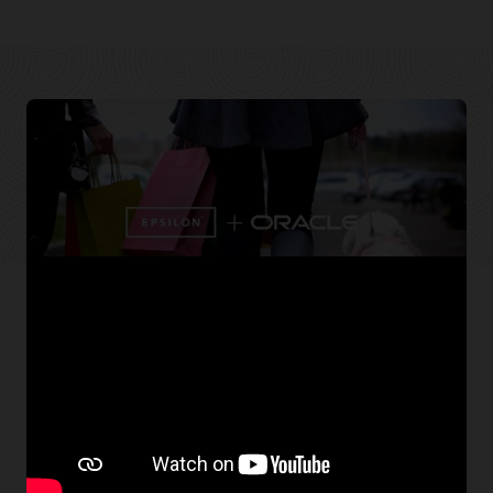
Kundenhighlight
Epsilon verwendet Oracle