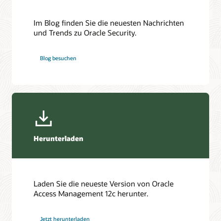
Oracle Identity and Access Management – Downloads
Dokumentation zu Oracle Universal Authenticator
Zertifizierungen
Verwaltung von Oracle Universal Authenticator
Im Blog finden Sie die neuesten Nachrichten
Oracle Access Manager WebGates and Agent – Downloads
und Trends zu Oracle Security.
Identity and Access Management mit Oracle modernisieren
(1:33)
Oracle Identity and Access Management 12cPS4 Container –
Häufig gestellte Fragen (PDF)
Oracle Enterprise Single Sign-On – Ressourcen
Blog besuchen
Oracle Access Management 12cPS4 – Häufig gestellte Fragen
(PDF)
Herunterladen
Laden Sie die neueste Version von Oracle
Access Management 12c herunter.
Jetzt herunterladen