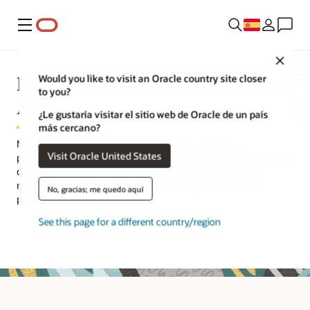
Menú
Close
Eventos virtuales de Oracle Cloud
Would you like to visit an Oracle country site closer
to you?
Applications
¿Le gustaría visitar el sitio web de Oracle de un país
más cercano?
Maximiza tu experiencia de Oracle Cloud Applications
Visit Oracle United States
participando en una amplia selección de eventos en directo y bajo
demanda. Aprende de nuestros expertos, descubre cómo
nuestros clientes están innovando y consigue experiencia
No, gracias; me quedo aquí
práctica.
See this page for a different country/region
Próximos eventos
Eventos bajo demanda