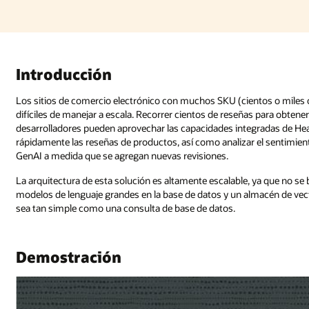
tos o miles o más) que tienen revisiones de cada producto pueden ser
 para obtener la esencia de ellas es un proceso laborioso. Sin embargo, los
radas de HeatWave GenAI y aprovechar su velocidad para resumir y tradu
r el sentimiento. Todas las operaciones se pueden automatizar con HeatW
e, ya que no se basa en componentes externos. HeatWave GenAI proporcion
macén de vectores automatizado en la base de datos, lo que hace que Gen