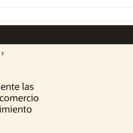
Wo
¿L
Se