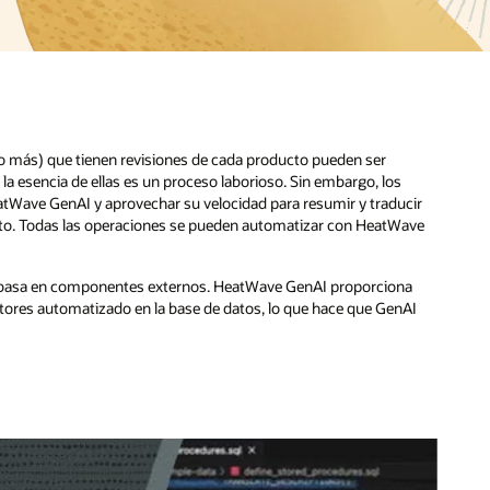
cir
ave
a
AI