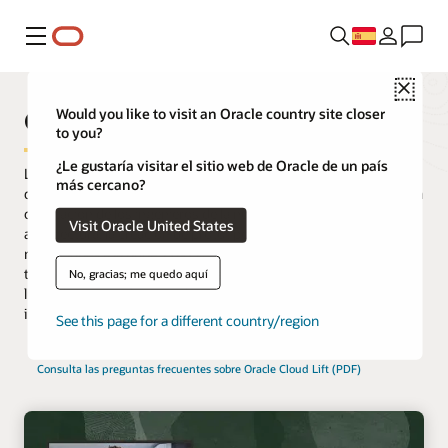
Menú
Close
Oracle Cloud Lift Services
Would you like to visit an Oracle country site closer
to you?
¿Le gustaría visitar el sitio web de Oracle de un país
Los clientes más exitosos recurren a especialistas en la nube
más cercano?
desde el primer momento. Oracle Cloud Lift Services proporciona
orientación de los ingenieros de la nube sobre la planificación, la
Visit Oracle United States
arquitectura, la creación de prototipos y la gestión de
migraciones a la nube. Los clientes pueden mover cargas de
trabajo críticas en cuestión de semanas, o incluso de días, en
No, gracias; me quedo aquí
lugar de meses, al aprovechar estos servicios incluidos para los
inquilinos de los clientes.
See this page for a different country/region
Consulta las preguntas frecuentes sobre Oracle Cloud Lift (PDF)