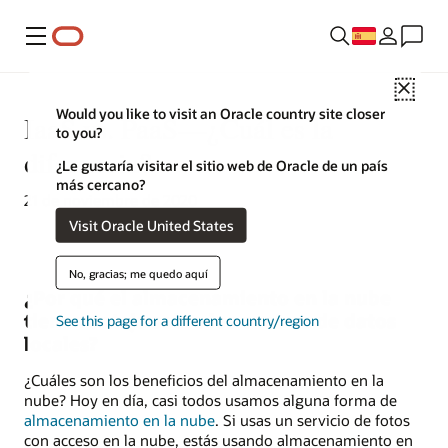
Menú
Close
Would you like to visit an Oracle country site closer
IaaS vs. PaaS—¿Cuál es la
to you?
diferencia?
¿Le gustaría visitar el sitio web de Oracle de un país
más cercano?
21 de noviembre de 2020
Visit Oracle United States
No, gracias; me quedo aquí
¿Por qué el almacenamiento en la nube
tiene ventaja sobre los centros de datos
See this page for a different country/region
locales?
¿Cuáles son los beneficios del almacenamiento en la
nube? Hoy en día, casi todos usamos alguna forma de
almacenamiento en la nube
. Si usas un servicio de fotos
con acceso en la nube, estás usando almacenamiento en