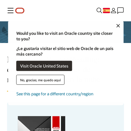
Menú
Close
Would you like to visit an Oracle country site closer
to you?
¿Le gustaría visitar el sitio web de Oracle de un país
más cercano?
Informe de Heavy Reading:
Visit Oracle United States
encuesta a operadores de
núcleo 5G nativo en la nube
No, gracias; me quedo aquí
See this page for a different country/region