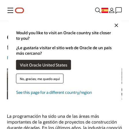
Menú
Close
Would you like to visit an Oracle country site closer
Construcción lean: Cómo mejorar
to you?
tu proceso de programación
¿Le gustaría visitar el sitio web de Oracle de un país
más cercano?
Rick Bell
| Estratega de contenido | 7 de junio de 2024
Visit Oracle United States
No, gracias; me quedo aquí
See this page for a different country/region
La programación ha sido una de las áreas más
importantes de la gestión de proyectos de construcción
durante décadas. En los últimos años, la industria conoció