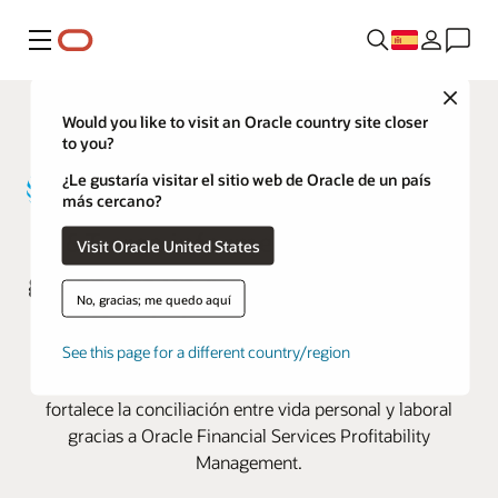
Menú
Close
Would you like to visit an Oracle country site closer
to you?
¿Le gustaría visitar el sitio web de Oracle de un país
más cercano?
AT&T crea informes de pérdidas y
Visit Oracle United States
ganancias un 40 % más rápido con
No, gracias; me quedo aquí
Oracle Financial Services
See this page for a different country/region
La empresa de telecomunicaciones acelera la
elaboración de informes de pérdidas y ganancias y
fortalece la conciliación entre vida personal y laboral
gracias a Oracle Financial Services Profitability
Management.