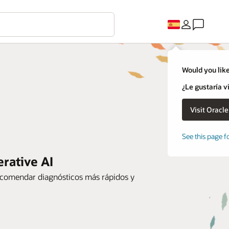
Would you like
¿Le gustaría v
See this page f
erative AI
y recomendar diagnósticos más rápidos y