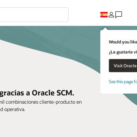
Would you like
¿Le gustaría v
See this page f
racias a Oracle SCM.
il combinaciones cliente-producto en
ad operativa.