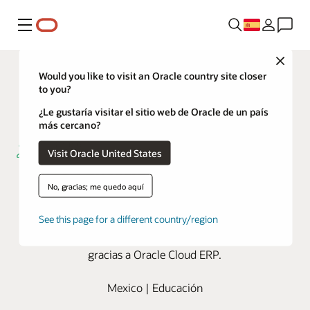
Menú
Close
Would you like to visit an Oracle country site closer
to you?
¿Le gustaría visitar el sitio web de Oracle de un país
más cercano?
Visit Oracle United States
Grupo Educación acelera el cierre
No, gracias; me quedo aquí
contable con Oracle Cloud ERP
See this page for a different country/region
Esta institución educativa obtiene una vista en tiempo
real de su negocio y elimina los procesos manuales
gracias a Oracle Cloud ERP.
Mexico | Educación