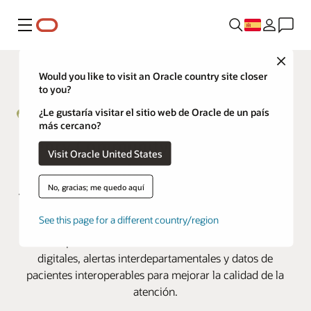
Menú
Close
Would you like to visit an Oracle country site closer
to you?
¿Le gustaría visitar el sitio web de Oracle de un país
más cercano?
Henry Community Health recurre
Visit Oracle United States
a Oracle Health para acelerar los
No, gracias; me quedo aquí
tiempos de respuesta y mejorar el
trabajo en equipo
See this page for a different country/region
Un hospital rural de Indiana utiliza comunicaciones
digitales, alertas interdepartamentales y datos de
pacientes interoperables para mejorar la calidad de la
atención.