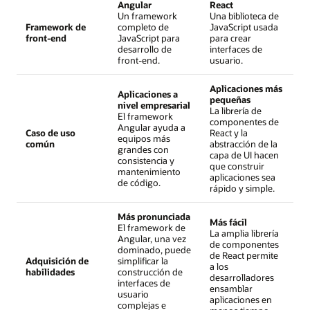
Angular
React
Un framework
Una biblioteca de
Framework de
completo de
JavaScript usada
front-end
JavaScript para
para crear
desarrollo de
interfaces de
front-end.
usuario.
Aplicaciones más
Aplicaciones a
pequeñas
nivel empresarial
La librería de
El framework
componentes de
Angular ayuda a
Caso de uso
React y la
equipos más
común
abstracción de la
grandes con
capa de UI hacen
consistencia y
que construir
mantenimiento
aplicaciones sea
de código.
rápido y simple.
Más pronunciada
Más fácil
El framework de
La amplia librería
Angular, una vez
de componentes
dominado, puede
de React permite
Adquisición de
simplificar la
a los
habilidades
construcción de
desarrolladores
interfaces de
ensamblar
usuario
aplicaciones en
complejas e