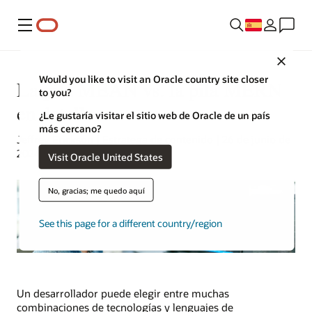
Menú
Close
Would you like to visit an Oracle country site closer
La pila MEAN vs. la pila MERN
to you?
en detalle
¿Le gustaría visitar el sitio web de Oracle de un país
más cercano?
Jeffrey Erickson | Estratega de contenido | 26 de junio de
2024
Visit Oracle United States
No, gracias; me quedo aquí
See this page for a different country/region
Un desarrollador puede elegir entre muchas
combinaciones de tecnologías y lenguajes de