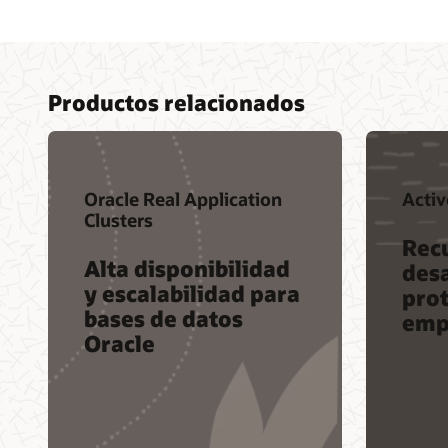
Productos relacionados
Oracle Real Application
Activ
Clusters
Rec
Alta disponibilidad
desa
y escalabilidad para
prot
bases de datos
emp
Oracle