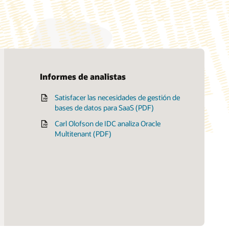
Informes de analistas
Satisfacer las necesidades de gestión de
Oracle multitenant en Oracle Partner
Oracle Multitenant con Oracle Database
bases de datos para SaaS (PDF)
Network
19c (PDF)
Carl Olofson de IDC analiza Oracle
Aprovisionamiento con Oracle
Multitenant (PDF)
Multitenant (PDF)
Aislamiento con Oracle Multitenant
(PDF)