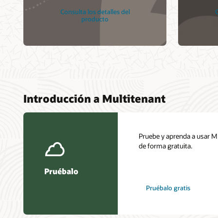
Consulta los detalles del
C
producto
Introducción a Multitenant
Pruebe y aprenda a usar M
de forma gratuita.
Pruébalo
Pruébalo gratis