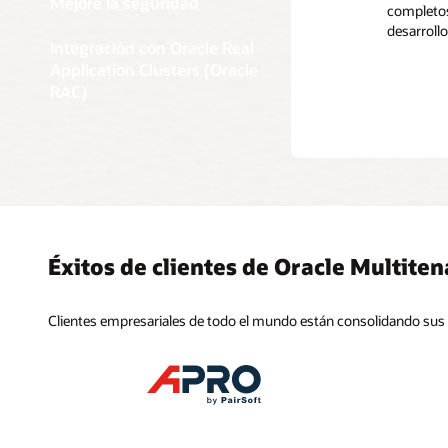
Mejore la seguridad
donde cad
completos
Aumente l
nodos sin
desarrollo
realizando
repentinos
Compati
Integración con Oracle Real
y actuali
Las aplic
Application Clusters (Oracle
base de d
RAC)
Multitena
Éxitos de clientes de Oracle Multiten
Clientes empresariales de todo el mundo están consolidando sus 