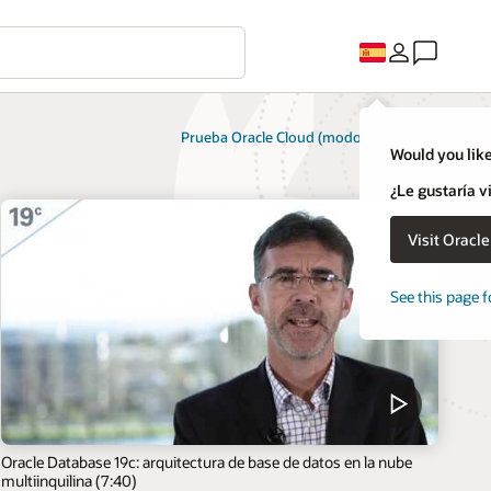
Prueba Oracle Cloud (modo gratuito)
Would you like
¿Le gustaría v
Visit Oracl
See this page f
Oracle Database 19c: arquitectura de base de datos en la nube
multiinquilina (7:40)