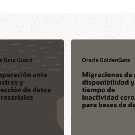
e Data Guard
Oracle GoldenGate
uperación ante
Migraciones de 
stres y
disponibilidad y
ección de datos
tiempo de
resariales
inactividad cero
para bases de d