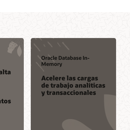
Oracle Database In-
Memory
alta
Acelere las cargas
de trabajo analíticas
y transaccionales
atos