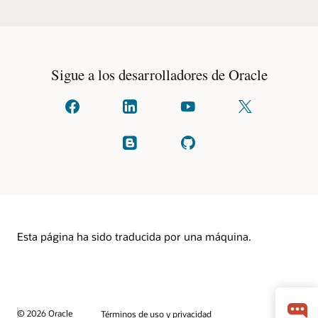
Sigue a los desarrolladores de Oracle
Conéctese
Contacte
Ver
Síguenos
con
con
en
en
nosotros
nosotros
YouTube
X
en
en
(formalmente
Lee
Compruebe
facebook
linkedIn
conocido
nuestros
en
como
blogs
GitHub
Twitter)
Esta página ha sido traducida por una máquina.
© 2026 Oracle
Términos de uso y privacidad