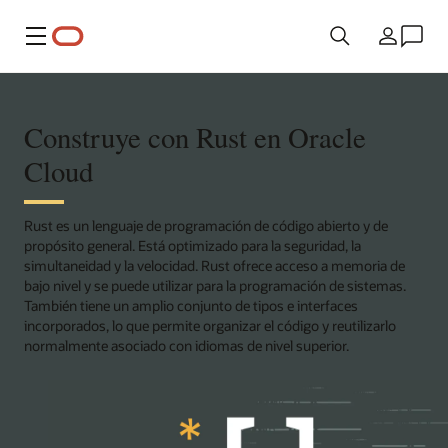
Menú
País
Construye con Rust en Oracle
Cloud
Rust es un lenguaje de programación de código abierto y de
propósito general. Está optimizado para la seguridad, la
simultaneidad y la velocidad. Rust ofrece acceso a memoria de
bajo nivel y se puede utilizar para la programación de sistemas.
También tiene un amplio conjunto de tipos e interfaces
incorporados, lo que permite organizar el código y reutilizarlo
normalmente asociado con idiomas de nivel superior.