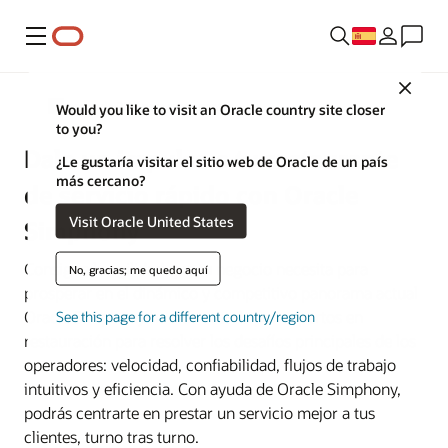
Menú
Close
Sistemas de PDV para restaurantes
Would you like to visit an Oracle country site closer
to you?
Dale un impulso a tu restaurante
¿Le gustaría visitar el sitio web de Oracle de un país
más cercano?
de servicio rápido con Oracle
Visit Oracle United States
Simphony
Consigue la agilidad que tu negocio necesita para
No, gracias; me quedo aquí
prosperar en el dinámico y competitivo panorama actual
Oracle Simphony ha sido creada por expertos en
See this page for a different country/region
restauración para resolver los desafíos principales de los
operadores: velocidad, confiabilidad, flujos de trabajo
intuitivos y eficiencia. Con ayuda de Oracle Simphony,
podrás centrarte en prestar un servicio mejor a tus
clientes, turno tras turno.