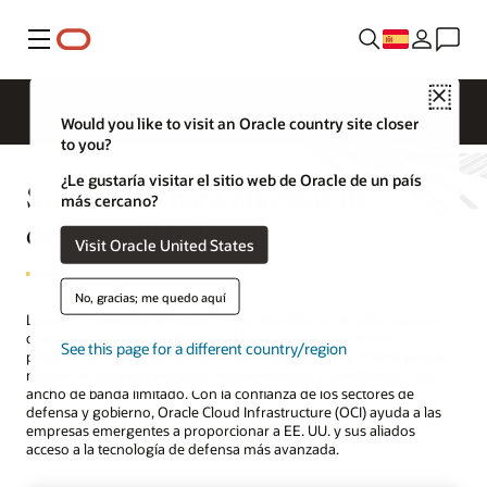
Menú
Close
Would you like to visit an Oracle country site closer
to you?
¿Le gustaría visitar el sitio web de Oracle de un país
Soluciones para alianzas de
más cercano?
defensa global
Visit Oracle United States
No, gracias; me quedo aquí
La nube distribuida de Oracle ofrece servicios en la nube seguros
desde la sede de la multinacional hasta el extremo táctico,
See this page for a different country/region
propiciando operaciones continuas multidominio y críticas para la
misión en entornos negados, interrumpidos, intermitentes y con
ancho de banda limitado. Con la confianza de los sectores de
defensa y gobierno, Oracle Cloud Infrastructure (OCI) ayuda a las
empresas emergentes a proporcionar a EE. UU. y sus aliados
acceso a la tecnología de defensa más avanzada.