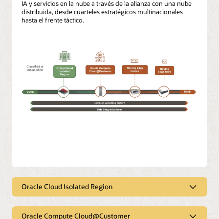
IA y servicios en la nube a través de la alianza con una nube
distribuida, desde cuarteles estratégicos multinacionales
hasta el frente táctico.
Oracle Cloud Isolated Region
Oracle Cloud Isolated Region
Oracle Compute Cloud@Customer