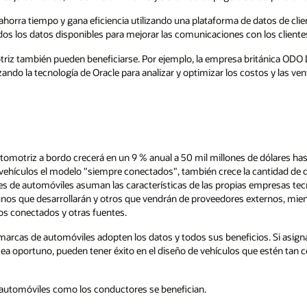
atos de clientes basada en la nube para
 los clientes.
itánica ODO Drive procesa los datos recopilados
tos y las ventajas ecológicas de las flotas de
e dólares hasta 2030, según McKinsey. A
 cantidad de datos. Abordar el mundo que está
 empresas tecnológicas, supervisen proyectos de
externos, mientras gobiernan adecuadamente los
os. Si asignan recursos de manera eficaz y
que estén tan conectados y convenientes como