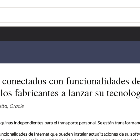
Wo
¿L
des de Internet que
Se
ecnología la mercado
transformando en ecosistemas digitales.
 de su software a bordo para la seguridad, la