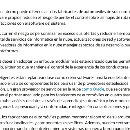
es de sus competidores. Las empresas que
ojas de ruta de los productos y las relaciones
ir el tiempo de comercialización al tratar de
 red y software integrado. Los fabricantes de
sarrollo pueden aprovechar la seguridad, la
les permita integrar servicios de terceros
s conductores en sus automóviles.
era del automóvil conectado y definido por
stablecidos para reducir la complejidad y
que se centra en la gestión de datos y las
 cuatro áreas críticas: herramientas de
y los modelos digitales de fábricas gemelas;
icaciones y procesos empresariales.
e su arquitectura de TI general, al tiempo que
n centrarse en desarrollar características de
do para diferenciar sus automóviles y marcas.