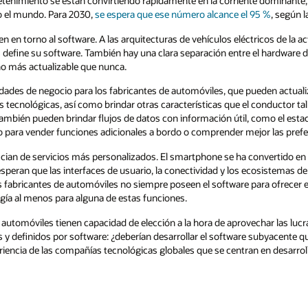
 dominante, y ya representan la mitad de las
95 %
, según la consultora McKinsey & Co.
ricos de la actualidad, con toda una gama de
l hardware de los vehículos y su software, lo
den actualizar el software para la navegación,
conductor tal vez quisiera agregar después de la
como el estacionamiento de la ciudad, y hacer
r las preferencias de sus clientes.
vertido en el estándar para interactuar con los
cosistemas de aplicaciones de un automóvil sean
ara ofrecer esa experiencia y necesitan
echar las lucrativas oportunidades que
subyacente que impulsa estos servicios
en desarrollar servicios de software y