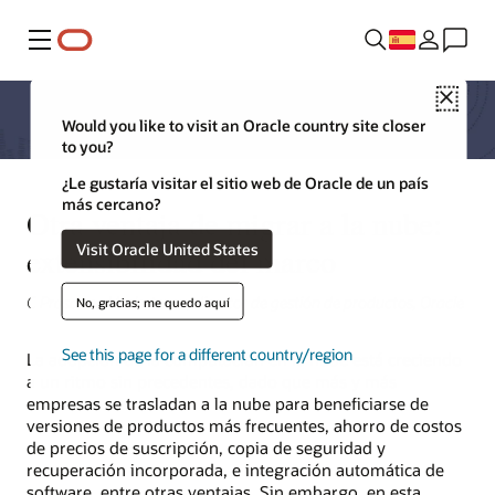
Menú
Close
Would you like to visit an Oracle country site closer
to you?
¿Le gustaría visitar el sitio web de Oracle de un país
más cercano?
Otra ventaja de migrar a la nube:
Visit Oracle United States
extensibilidad del marco
C Prasanna Venkatesan, director de gestión de productos, Oracle
No, gracias; me quedo aquí
See this page for a different country/region
La adopción de la computación en la nube está creciendo
a un ritmo sin precedentes, dado que más y más
empresas se trasladan a la nube para beneficiarse de
versiones de productos más frecuentes, ahorro de costos
de precios de suscripción, copia de seguridad y
recuperación incorporada, e integración automática de
software, entre otras ventajas. Sin embargo, en esta