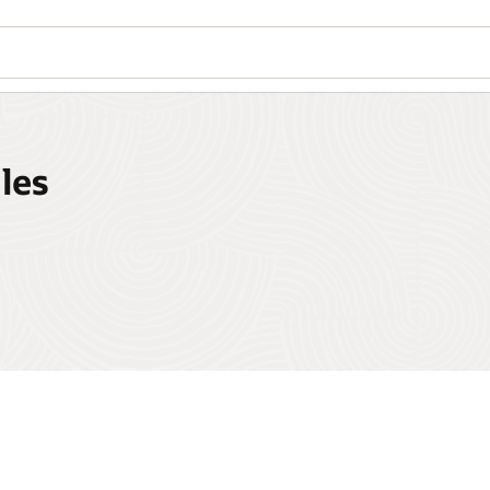
Wo
¿L
Se