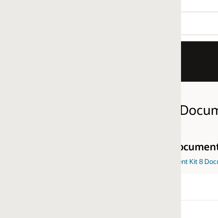
 Documentation
Documentation
nt Kit 8 Documentation License Agreement
File Size
120.24 MB