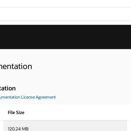
Java SE Downloads
Java SE Subscript
Wo
Se
Download
jdk-8u501-docs-all.zip