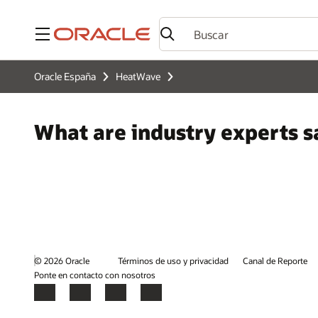
Menú
Oracle España
HeatWave
What are industry experts
© 2026 Oracle
Términos de uso y privacidad
Canal de Reporte
Ponte en contacto con nosotros
Facebook
X
LinkedIn
YouTube