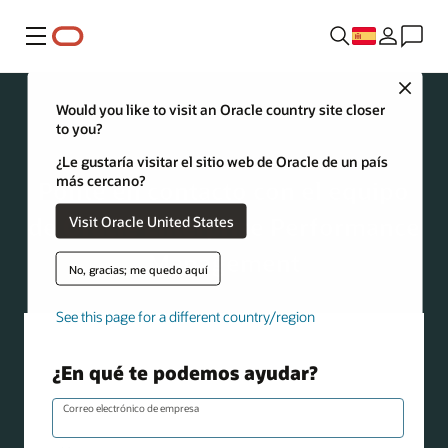
Menú
Close
Would you like to visit an Oracle country site closer
to you?
Enterprise Performance Management
¿Le gustaría visitar el sitio web de Oracle de un país
más cercano?
Ponte en contacto con el equipo
de Oracle Enterprise Performance
Visit Oracle United States
Management
No, gracias; me quedo aquí
See this page for a different country/region