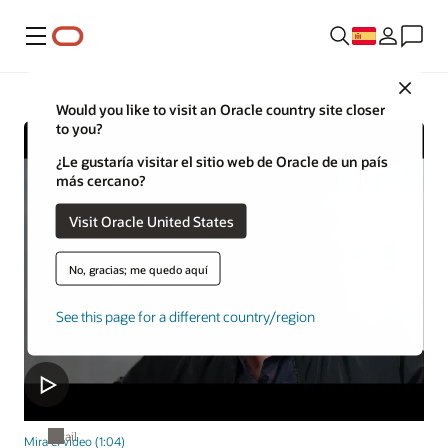
Menú
Close
Would you like to visit an Oracle country site closer
to you?
¿Le gustaría visitar el sitio web de Oracle de un país
más cercano?
Visit Oracle United States
No, gracias; me quedo aquí
See this page for a different country/region
Retail
Mira el video (1:04)