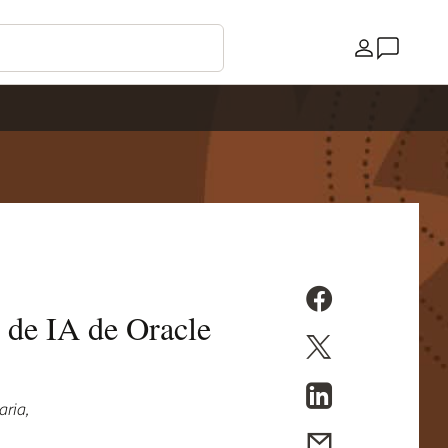
País
e de IA de Oracle
aria,