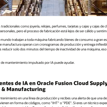
s tradicionales como joyería, relojes, perfumes, tarjetas y cajas y cajas de
rsonales, pero el proceso de fabricación está lejos de ser cálido y sentim
el mundo trabajan a toda máquina fabricando bienes de consumo a gran es
 manufactura operan con cronogramas de producción y entrega inflexibles,
ras reducir solo dos minutos del tiempo de inactividad de una máquina, es
 de mantenimiento impulsado por IA puede ayudar.
ntes de IA en Oracle Fusion Cloud Suppl
 & Manufacturing
tenimiento en una línea de producción y recibes una alerta de que una d
 vienen en forma de códigos, como "IHT" o "PDE". Si eres un técnico expe