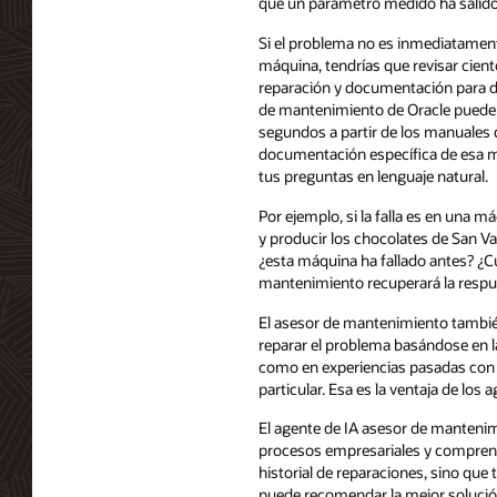
que un parámetro medido ha salido 
Si el problema no es inmediatamen
máquina, tendrías que revisar cien
reparación y documentación para di
de mantenimiento de Oracle puede 
segundos a partir de los manuales 
documentación específica de esa má
tus preguntas en lenguaje natural.
Por ejemplo, si la falla es en una 
y producir los chocolates de San Va
¿esta máquina ha fallado antes? ¿Cu
mantenimiento recuperará la respu
El asesor de mantenimiento tambié
reparar el problema basándose en 
como en experiencias pasadas con
particular. Esa es la ventaja de los
El agente de IA asesor de mantenim
procesos empresariales y comprend
historial de reparaciones, sino que 
puede recomendar la mejor solución