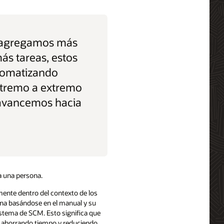
 agregamos más
ás tareas, estos
tomatizando
xtremo a extremo
avancemos hacia
ía una persona.
ente dentro del contexto de los
ina basándose en el manual y su
sistema de SCM. Esto significa que
o, ahorrando tiempo y reduciendo