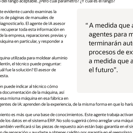
del rango aceptable. ¿Pero cuál parámetro? ¿Y cuál es el rango?
te evidente cuando examinas la
tos de páginas de manuales de
agnosticarlo. El agente de IA asesor
“
A medida que
recuperar toda esta información en
agentes para m
de la empresa, reparaciones previas y
quina en particular, y responder a
terminarán au
procesos de e
máquina utilizada para moldear aluminio
a medida que 
lentín, el técnico puede preguntar:
el futuro”.
ál fue la solución? El asesor de
esta.
n puede indicar al técnico cómo
la documentación de la máquina, así
 esa misma máquina en esa fábrica en
 agentes de IA: aprenden de la experiencia, de la misma forma en que lo har
iento es más que una base de conocimientos. Este agente trabaja activam
e los datos en el sistema ERP. No solo sugerirá cómo arreglar una máqu
también verificará si las piezas de repuesto aún están bajo garantía en el 
 de reparación y ayudarte a obtener crédito por garantía en el reemplaz