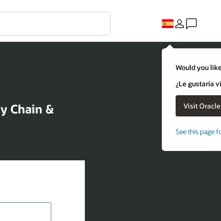
Would you like
¿Le gustaría v
ly Chain &
See this page f