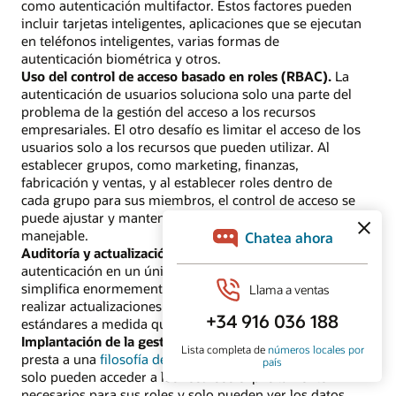
como autenticación multifactor. Estos factores pueden
incluir tarjetas inteligentes, aplicaciones que se ejecutan
en teléfonos inteligentes, varias formas de
autenticación biométrica y otros.
Uso del control de acceso basado en roles (RBAC).
La
autenticación de usuarios soluciona solo una parte del
problema de la gestión del acceso a los recursos
empresariales. El otro desafío es limitar el acceso de los
usuarios solo a los recursos que pueden utilizar. Al
establecer grupos, como marketing, finanzas,
fabricación y ventas, y al establecer roles dentro de
cada grupo para sus miembros, el control de acceso se
puede ajustar y mantener en una ubicación central y
manejable.
Auditoría y actualización de estándares.
Centrar la
autenticación en un único marco de mecanismos
simplifica enormemente la auditoría y el proceso de
realizar actualizaciones para cumplir con los nuevos
estándares a medida que surgen.
Implantación de la gestión de roles y permisos.
SSO se
presta a una
filosofía de confianza cero
. Los usuarios
solo pueden acceder a los recursos explícitamente
necesarios para sus roles y solo pueden ver los datos