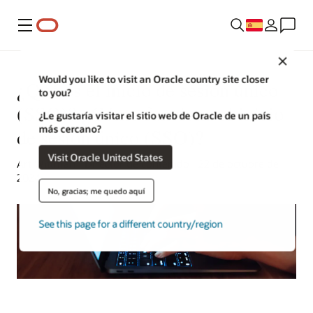
Menú
Close
Would you like to visit an Oracle country site closer
¿Qué es el inicio de sesión único
to you?
(SSO)? ¿Cómo funciona el inicio
¿Le gustaría visitar el sitio web de Oracle de un país
más cercano?
de sesión único (SSO)?
Visit Oracle United States
Art Wittman | Director de contenido | 22 de octubre de
2024
No, gracias; me quedo aquí
See this page for a different country/region