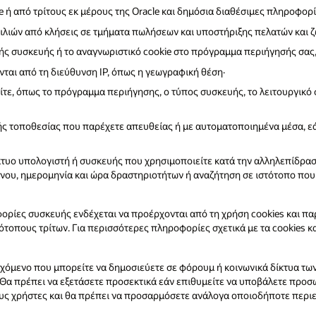
 ή από τρίτους εκ μέρους της Oracle και δημόσια διαθέσιμες πληροφορί
ιών από κλήσεις σε τμήματα πωλήσεων και υποστήριξης πελατών και ζω
ής συσκευής ή το αναγνωριστικό cookie στο πρόγραμμα περιήγησής σας
ται από τη διεύθυνση IP, όπως η γεωγραφική θέση·
ίτε, όπως το πρόγραμμα περιήγησης, ο τύπος συσκευής, το λειτουργικό
 τοποθεσίας που παρέχετε απευθείας ή με αυτοματοποιημένα μέσα, εά
υο υπολογιστή ή συσκευής που χρησιμοποιείτε κατά την αλληλεπίδραση 
ένου, ημερομηνία και ώρα δραστηριοτήτων ή αναζήτηση σε ιστότοπο που 
ρίες συσκευής ενδέχεται να προέρχονται από τη χρήση cookies και παρ
ότοπους τρίτων. Για περισσότερες πληροφορίες σχετικά με τα cookies κ
εχόμενο που μπορείτε να δημοσιεύετε σε φόρουμ ή κοινωνικά δίκτυα των 
t. Θα πρέπει να εξετάσετε προσεκτικά εάν επιθυμείτε να υποβάλετε προ
λους χρήστες και θα πρέπει να προσαρμόσετε ανάλογα οποιοδήποτε περι