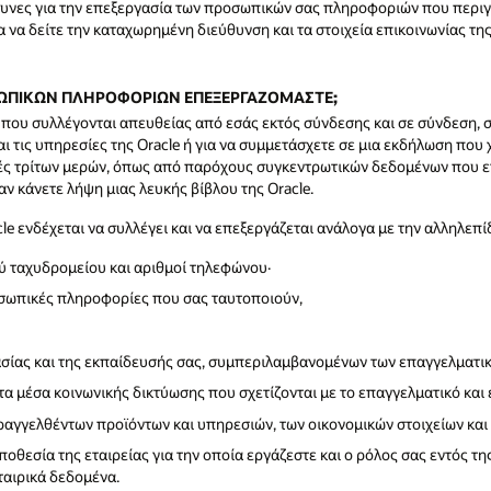
πεύθυνες για την επεξεργασία των προσωπικών σας πληροφοριών που περ
ια να δείτε την καταχωρημένη διεύθυνση και τα στοιχεία επικοινωνίας τη
ΟΣΩΠΙΚΩΝ ΠΛΗΡΟΦΟΡΙΩΝ ΕΠΕΞΕΡΓΑΖΟΜΑΣΤΕ;
ς που συλλέγονται απευθείας από εσάς εκτός σύνδεσης και σε σύνδεση
 τις υπηρεσίες της Oracle ή για να συμμετάσχετε σε μια εκδήλωση που χ
γές τρίτων μερών, όπως από παρόχους συγκεντρωτικών δεδομένων που εν
ν κάνετε λήψη μιας λευκής βίβλου της Oracle.
e ενδέχεται να συλλέγει και να επεξεργάζεται ανάλογα με την αλληλεπί
ύ ταχυδρομείου και αριθμοί τηλεφώνου·
οσωπικές πληροφορίες που σας ταυτοποιούν,
γασίας και της εκπαίδευσής σας, συμπεριλαμβανομένων των επαγγελματ
 μέσα κοινωνικής δικτύωσης που σχετίζονται με το επαγγελματικό και ε
γγελθέντων προϊόντων και υπηρεσιών, των οικονομικών στοιχείων κα
ποθεσία της εταιρείας για την οποία εργάζεστε και ο ρόλος σας εντός τη
ταιρικά δεδομένα.