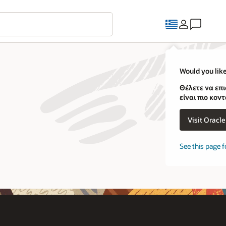
Would you like
Θέλετε να επι
είναι πιο κοντ
Visit Oracl
See this page f