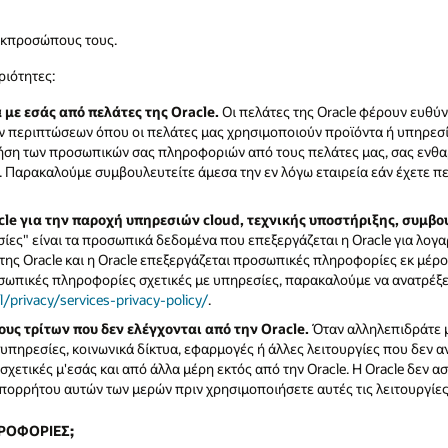
 εκπροσώπους τους.
ριότητες:
με εσάς από πελάτες της Oracle.
Οι πελάτες της Oracle φέρουν ευθύνη
εριπτώσεων όπου οι πελάτες μας χρησιμοποιούν προϊόντα ή υπηρεσίες
χρήση των προσωπικών σας πληροφοριών από τους πελάτες μας, σας ενθα
. Παρακαλούμε συμβουλευτείτε άμεσα την εν λόγω εταιρεία εάν έχετε 
le για την παροχή υπηρεσιών cloud, τεχνικής υποστήριξης, συμβ
ς" είναι τα προσωπικά δεδομένα που επεξεργάζεται η Oracle για λογαρ
της Oracle και η Oracle επεξεργάζεται προσωπικές πληροφορίες εκ μέρο
ροσωπικές πληροφορίες σχετικές με υπηρεσίες, παρακαλούμε να ανατρέξ
/privacy/services-privacy-policy/
.
υς τρίτων που δεν ελέγχονται από την Oracle.
Όταν αλληλεπιδράτε μ
υπηρεσίες, κοινωνικά δίκτυα, εφαρμογές ή άλλες λειτουργίες που δεν α
ετικές μ'εσάς και από άλλα μέρη εκτός από την Oracle. Η Oracle δεν α
απορρήτου αυτών των μερών πριν χρησιμοποιήσετε αυτές τις λειτουργίες
ΗΡΟΦΟΡΙΕΣ;