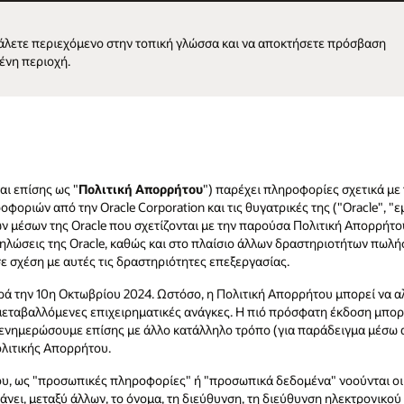
βάλετε περιεχόμενο στην τοπική γλώσσα και να αποκτήσετε πρόσβαση
ένη περιοχή.
ι επίσης ως "
Πολιτική Απορρήτου
") παρέχει πληροφορίες σχετικά με 
φοριών από την Oracle Corporation και τις θυγατρικές της ("Oracle", "ε
 μέσων της Oracle που σχετίζονται με την παρούσα Πολιτική Απορρήτου,
λώσεις της Oracle, καθώς και στο πλαίσιο άλλων δραστηριοτήτων πωλήσ
ε σχέση με αυτές τις δραστηριότητες επεξεργασίας.
 την 10η Οκτωβρίου 2024. Ωστόσο, η Πολιτική Απορρήτου μπορεί να αλ
ς μεταβαλλόμενες επιχειρηματικές ανάγκες. Η πιό πρόσφατη έκδοση μπορ
 ενημερώσουμε επίσης με άλλο κατάλληλο τρόπο (για παράδειγμα μέσω
λιτικής Απορρήτου.
υ, ως "προσωπικές πληροφορίες" ή "προσωπικά δεδομένα" νοούνται οι 
νει, μεταξύ άλλων, το όνομα, τη διεύθυνση, τη διεύθυνση ηλεκτρονικού