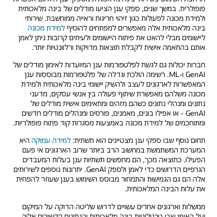
פופולרית. במשך שנים, ספקי ענן הציעו מודלים של בינה מלאכותית
ולמידת מכונה לפעולות כגון זיהוי חריגות וראייה ממוחשבת. שירותי
בינה מלאכותית אלה מאפשרים למפתחים להוסיף
למידת מכונה
ליישומים מבלי להאט את פיתוח היישומים ולעיתים קרובות ניתן לאמן
אותם בהתאמה אישית לקבלת תוצאות מדויקות ורלוונטיות יותר.
חברות יכולות גם לגשת לפלטפורמות ענן המיועדות לאימון מודלים של
GenAI ו-ML. רשימה הולכת וגדלה של פלטפורמות מבוססות ענן
המאפשרות לארגונים לעצב ולהשיק יישומי בינה מלאכותית ולמידת
מכונה משלהם מאפשרת שיתוף פעולה בין אנשי עסקים, מדעני
נתונים ומנהלי נתונים כשהם מזהים ומתאימים אישית מודלים של
GenAI - או אפילו בונים, מאמנים, פורסים ומנהלים מודלים חדשים
ומתוחכמים של למידת מכונה באמצעות מסגרות קוד פתוח פופולריות.
תחום נוסף שבו ספקי ענן מצטיינים הוא תשתית:
למידה עמוקה
היא
המערכת המשתמשת במחשוב הרב ביותר שרוב הארגונים אי פעם
הפעילו. כתוצאה מכך, הם מחפשים תשתיות ענן בעלות המעבדים
הגרפיים הדרושים כדי לאמן ולספק GenAI. יתרונות נוספים לשירותים
אלה הם גם הגמישות והתמחור מבוסס השימוש בענן שעוזר להפחית
את עלות הבינה המלאכותית.
ממשלות וארגונים אחרים עשויים לדרוש שליטה הדוקה על המיקום
ועל האופן שבו טכנולוגיות בינה מלאכותית והנתונים הקשורים אליה