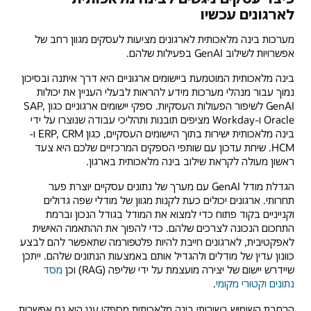
לארגונים עכשיו
מערכות בינה מלאכותית לארגונים מציעות לעסקים מגוון רחב של
אפשרויות לשילוב GenAI בפעילות שלהם.
בינה מלאכותית המוטמעת ביישומים ארגוניים היא דרך איתנה ובסיכון
נמוך עבור מנהלי מערכות מידע להראות לבעלי העניין את יכולות
GenAI לשיפור הפעולות העסקיות. ספקי יישומים ארגוניים כגון SAP,
Oracle ו-Workday מציפים תובנות ותהליכי עבודה שנוצרו על ידי
בינה מלאכותית ישירות בתוך היישומים העסקיים, כגון ERP, CRM ו-
HCM. שיחת עדכון עם שותפי הספקים המרכזיים שלכם היא צעד
ראשון מעולה לקראת שילוב בינה מלאכותית בארגון.
הגדלת מודל GenAI עם מערך של נתונים עסקיים יוצרת פער
תחרותי. ארגונים יכולים כעת לקנות מגוון של מודלי שפה גדולים
וקנייניים בקוד פתוח כדי למצוא את המודל בגודל הנכון וברמת
התחכום הנכונה לצרכים שלהם. כדי להפוך את ההתאמה האישית
לאפקטיבית, לארגונים חייבת להיות פלטפורמה שתאפשר להם לבצע
כוונון עדין של מודלים ולהגדיל אותם באמצעות הנתונים שלהם. ייתכן
שיידרש יישום של יצירה מועצמת על ידי שליפה (RAG) וכן
מסד
נתונים וקטורי מקומי
.
הרחבת השימוש בשירותי בינה מלאכותית מספקי ענן היא גם אפשרות