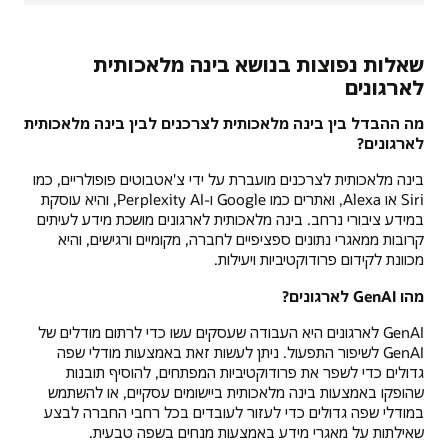
שאלות נפוצות בנושא בינה מלאכותית
לארגונים
מה ההבדל בין בינה מלאכותית לצרכנים לבין בינה מלאכותית
לארגונים?
בינה מלאכותית לצרכנים מועברת על ידי צ'אטבוטים פופולריים, כמו
Siri או Alexa, ואתרים כמו Google ו-Perplexity AI, והיא עוסקת
במידע ציבורי נרחב. בינה מלאכותית לארגונים מושכת מידע לעיתים
קרובות ממאגרי נתונים ספציפיים לחברה, מקומיים ורגישים, והיא
מכוונת לקידום פרודוקטיביות ויעילות.
מהו GenAI לארגונים?
GenAI לארגונים היא העבודה שעסקים עשו כדי לרתום מודלים של
GenAI לשיפור התפעול. ניתן לעשות זאת באמצעות מודלי שפה
גדולים כדי לשפר את פרודוקטיביות המפתחים, להוסיף תובנות
שהופקו באמצעות בינה מלאכותית ביישומים עסקיים, או להשתמש
במודלי שפה גדולים כדי לעזור לעובדים בכל רחבי החברה לבצע
שאילתות על מאגרי מידע באמצעות מנחים בשפה טבעית.