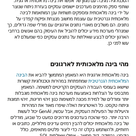
הטכנולוגיה מגיבה עם מגוון של אפשרויות בינה מלאכותית ארגונית.
שותפי ספק מהימנים מעדכנים יישומים עסקיים בעזרת ניתוח שנוצר
על ידי בינה מלאכותית ומספקים תשתיות ענן המותאמות לבינה
מלאכותית גנרטיבית עם עוצמת מחשוב מנצחת ופיקוח קפדני על
נתונים. הם משלבים מאגרי נתונים ארגוניים עם מודלי שפה גדולים, כך
שמנהלי מערכות מידע יכולים להוביל את העיסוק בהם ואנשים ברחבי
הארגון יכולים לבצע שאילתות על נתונים עסקיים כפי שמעולם לא
עשו לפני כן.
מהי בינה מלאכותית לארגונים
בינה מלאכותית ארגונית היא המאמץ המתמשך להביא את
הבינה
המלאכותית הגנרטיבית
שמתפתחת במהירות וטכנולוגיות קשורות
שיישאו בעומסי העבודה העסקיים הקריטיים למשימה. המאמץ
מתבסס על הצלחות באמצעות מערכות בינה מלאכותית מוגבלות
יותר ומודלים של למידת מכונה למשימות כגון זיהוי חריגות, זיהוי תמונות
וניתוח טקסט. כל האיטרציות האלה שיפרו מאוד את המהירות
והיעילות של הפעילות העסקית, אבל עכשיו, GenAI יכול לעשות
הרבה יותר. כפי שהוכח בעדכונים מרהיבים כמעט כל שבוע, מודלים
של בינה מלאכותית יכולים להבין רמזים עדינים מילוליים, כתובים או
חזותיים, ולהשתמש בקלט זה כדי ליצור פלטים מתאימים, כולל
טקסט, גרפיקה, קוד מחשב - אפילו שאילתות SQL.