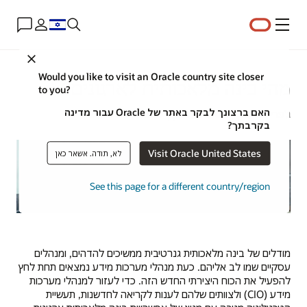
תפריט
Close
Would you like to visit an Oracle country site closer
מהי בינה מלאכותית לארגונים?
to you?
האם ברצונך לבקר באתר של Oracle עבור מדינה
ג'פרי אריקסון | אסטרטג תוכן | 29 באוגוסט 2024
בקרבתך?
Visit Oracle United States
לא, תודה. אשאר כאן
See this page for a different country/region
מודלים של בינה מלאכותית גנרטיבית ממשיכים להדהים, ומנהלים
עסקיים שמו לב אליהם. כעת מנהלי מערכות מידע נמצאים תחת לחץ
להפעיל את הכוח היצירתי החדש הזה. כדי לעזור למנהלי מערכות
מידע (CIO) ולצוותים שלהם לענות לקריאה לחדשנות, תעשיית