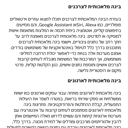
בינה מלאכותית לצרכנים
בעזרת הבינה המלאכותית לצרכנים תוכלו למצוא עוזרים וירטואליים
פופולריים, כמו Siri, Alexaאו Google Assistant, והם מסייעים
בחיפושים קוליים, אוטומציה ביתית חכמה או המלצות מותאמות אישית
למוסיקה או לסרטים. בינה מלאכותית לצרכנים מאומנת לרוב על
חתך רחב של נתונים ציבוריים, ויישומי בינה מלאכותית לצרכנים
מתוכננים בדרך כלל לטיפול באינטראקציות של משתמשים בודדים.
אומנם מערכות אלה בנויות כדי לאפשר יכולת הרחבה למיליוני
משתמשים, אך המורכבות של המשימות מוגבלת לעיתים קרובות
לצרכים אישיים ותוספת נתונים אישיים, כגון הקלטות קוליות, פרטי
מיקום או היסטוריית גלישה.
בינה מלאכותית לארגונים
בינה מלאכותית לארגונים פותחה עבור עסקים וארגונים כמו ישויות
ממשלתיות או ספקי שירותי בריאות, במטרה לשפר את היעילות
התפעולית, קבלת ההחלטות והפרודוקטיביות. פתרונות בינה
מלאכותית לארגונים מסתמכים לעיתים קרובות על אינטגרציה עם
מערכות ארגוניות קיימות והם עשויים לדרוש מאלה המיישמים אותן
להבין אלגוריתמים מורכבים ומודלים של למידת מכונה. בדרך כלל,
בינה מלאכותית לארגונים עובדת עם נתונים רגישים הקשורים לפעולות