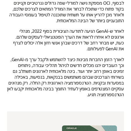
לבסוף, OCI מספקת גישה למודלי שפה גדולים גנרטיביים וקניינים
בקוד פתוח כדי שתוכלו לבחור את המודל המתאים לצרכים שלכם,
ולאחר מכן להריץ אותו על תשתית שתוכננה לטיפול בעומסי העבודה
התובעניים ביותר של הבינה המלאכותית.
לאחר ש-GenAI הגיעה לתודעה הציבורית בסוף 2022, מנהלי
ארגונים לא איחרו לראות את הערך הפוטנציאלי לעסקים שלהם.
כעת, יש מבחר רחב של דרכים שבהן אנשי חזון אלה יכולים לצרף
את GenAI לפעילותם.
לאורך הזמן החברות מבינות כיצד להשתמש ולקבל ערך מ-GenAI,
וכך העובדים יהנו מכלים חדשים לניהול תהליכי עבודה, ניתוחים
זמינים באופן רחב יותר ועוד. בינה מלאכותית לארגונים תשתלב גם
בשירותי הצרכנים שבהם משתמשים בבנקאות, בנסיעות, באכילה
במסעדות ובקניות. הטרנספורמציה הארגונית רק החלה. רק מנהיגים
עסקיים המצטרפים באומץ לעתיד התומך בבינה מלאכותית יקבעו לאן
הטרנספורמציה תגיע.