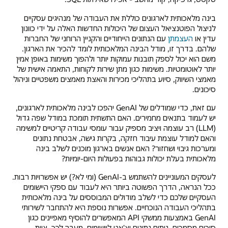
בינה מלאכותית לארגונים כוללת את העבודה של מנהיגים עסקיים
לניצול הפוטנציאל העצום של היכולות החדשות האלה על ידי כוונון
עדין או
העצמתן
עם הנתונים הייחודיים והקניין הרוחני של החברות
שלהם. בדרך זו, מודל הבינה המלאכותית לומד להכיר את הארגון.
משם הוא יכול לספק תובנות עמוקות יותר ולהפוך משימות באופן אמין
יותר לאוטומטיות. משימות כגון מתן שירות לקוחות, התאמה אישית של
מאמצי השיווק, סיוע בתהליכי מכירות והאצת מאמצים משפטיים וניהול
סיכונים.
עם זאת, כדי שמודלים של GenAI יהפכו לבינה מלאכותית לארגונים,
יש לעמוד בתנאים מחמירים. האם התשתית תומכת במודל שפה גדול
(LLM) רב עוצמה ויציב מספיק עבור עומסי עבודה קריטיים למשימה
והאם למודל עוצמת עיבוד חזקה, בקרות גישה, אבטחת נתונים
ומערכות גיבוי ושחזור? האם אנשים בארגון מוכנים לשלב בינה
מלאכותית בעלת יכולות גבוהות בפעולות היום-יומיות?
לעסקים המעוניינים להשתמש ב-GenAI (ומי לא?) יש אפשרויות רבות.
ככל הנראה, הדרך הפשוטה ביותר היא לעבוד עם ספקי היישומים
העסקיים שלכם כדי לשלב מודולים המבוססים על בינה מלאכותית
בתהליכי העבודה הנוכחיים. אפשרות נוספת היא להתחבר לשירותי
GenAI באמצעות ממשקי API המאפשרים להוסיף מאפיינים כגון
סיכום מסמכים, ניתוח נתונים וצ'אט ליישומים. מעבר לכך, צוות