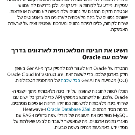
עסקיות, מידע על לקוחות או ידע קנייני, ולכן נדרשים לה אמצעי
אבטחה חזקים המגנים על נתונים אלה מגישה לא מורשית או פרצות.
יישומים נפוצים של בינה מלאכותית לארגונים הם צ'אטבוטים של
שירות לקוחות, כלים לניתוח נתונים ומערכות אופטימיזציה של שרשרת
האספקה.
השיגו את הבינה המלאכותית לארגונים בדרך
שלכם עם Oracle
המטרה של Oracle היא לעזור לכם להפיק ערך מ-GenAI באופן
חלק בארגון שלכם. כדי לעשות זאת, Oracle Cloud Infrastructure
(OCI) מטמיעה את GenAI
בכל שכבה
של המחסנית הטכנולוגית.
תוכלו לגשת לתובנות שהופקו על ידי בינה מלאכותית מתוך יישומי ה-
Oracle שלכם, או להשתמש בממשקי API כדי לעדכן כל יישום עם
שירותי בינה מלאכותית למשימות כמו זיהוי חריגות או סיכום מסמכים.
ברמת מסד הנתונים,
Oracle Database 23ai
ו-Heatwave
MySQL משלבים את העוצמה של מודלי שפה גדולים ו-RAG עם
מאגרי נתונים ארגוניים, מה שמאפשר לעובדים לבצע שאילתות על
מסדי ידע באמצעות מנחים בשפה טבעית.