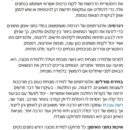
את היסטוריית הרכישות של לקוח כרטיס אשראי וישתמש בנתונים
אלה כדי להחליט אם עסקאות חדשות הן לגיטימיות או שיש לסמן
אותן לביקורת הונאות נוספת.
רגרסיה:
אלגוריתמים של רגרסיה משתמשים בסלי נתוני אימון מתויגים
כדי לזהות את הקשר המתאים ביותר בין קלטים ופלטים, כך שניתן
יהיה לבצע תחזיות מתמטיות לקלטים חדשים. לדוגמה, אלגוריתם מזג
אוויר יכול לקחת משתנים כגון עונה, מגמות אחרונות, דפוסים
היסטוריים ומדדים סביבתיים נוכחיים כדי ליצור פלט תחזית.
למרות שלמידה מונחית היא גישה מוכחת ויעילה ללמידת מכונה, היא
מגיעה עם מספר אתגרים. הצוותים צריכים לבדוק את הנושאים
הבאים לפני שיחליטו אם להמשיך בלמידה מונחית.
בחירת מודלים:
אלגוריתמים של למידה מונחית נעים בין מורכבות
לעוצמת משאבים. לדוגמה, עץ החלטות - בעיקרו של דבר תרשים
זרימה של נקודות החלטה ותוצאות אפשריות - יכול לפעול עם טביעת
רגל קלה אך חסרות לו היכולות לדיוק קפדני באזור מורכב. מצד שני,
רשת עצבית
עמוקה תדרוש הרבה יותר משאבים הן לאימון והן לייצור,
אך בסופו של דבר יכולה לבצע חיזוי מדויק ועוד הרבה יותר. מציאת
האיזון הנכון היא המפתח לפרויקט מוצלח.
איכות נתוני האימון:
כל פרויקט למידת מכונה דורש נתונים נקיים