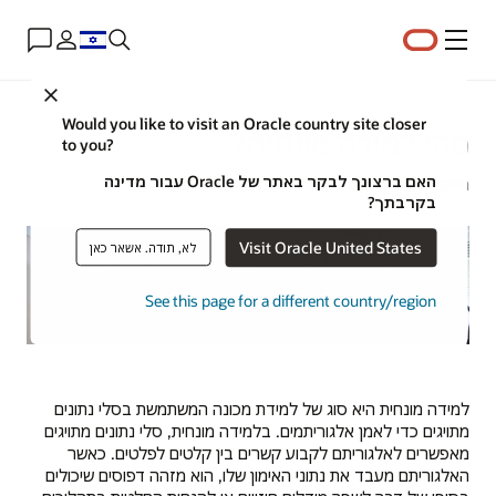
תפריט
Close
Would you like to visit an Oracle country site closer
מהי למידה מונחית?
to you?
האם ברצונך לבקר באתר של Oracle עבור מדינה
מייקל צ'ן | אסטרטג תוכן | 24 באפריל 2024
בקרבתך?
Visit Oracle United States
לא, תודה. אשאר כאן
See this page for a different country/region
למידה מונחית היא סוג של למידת מכונה המשתמשת בסלי נתונים
מתויגים כדי לאמן אלגוריתמים. בלמידה מונחית, סלי נתונים מתויגים
מאפשרים לאלגוריתם לקבוע קשרים בין קלטים לפלטים. כאשר
האלגוריתם מעבד את נתוני האימון שלו, הוא מזהה דפוסים שיכולים