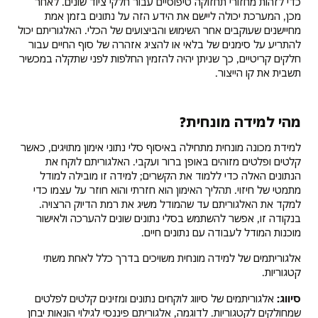
כדי לזהות מחזורי תחזוקה טיפוסיים עבור חלקי ציוד שונים. לאחר
מכן, המערכת יכולה ליישם את הידע הזה על נתונים בזמן אמת
מחיישנים שעוקבים אחר השימוש והביצועים של הכלי. האלגוריתם יכול
להתריע על סימנים של בלאי או להציג אזהרה של סוף החיים עבור
חלקים קריטיים, כך שניתן יהיה להזמין החלפות לפני שתקלה במכשיר
תשבית את קו הייצור.
מהי למידה מונחית?
למידת מכונה מונחית מתחילה באיסוף סלי נתוני אימון מתויגים, כאשר
קלטים ופלטים מזוהים באופן ברור ועקבי. האלגוריתם לוקח את
הנתונים האלה כדי ללמוד את הקשרים; למידה זו מובילה למודל
מתמטי של חיזוי. תהליך האימון הוא חזרתי והוא חוזר על עצמו כדי
למקד את האלגוריתם עד שהמודל משיג את רמת הדיוק הרצויה.
בנקודה זו, אפשר להשתמש בסלי נתונים שונים להערכה ולאישור
מוכנות המודל לעבודה עם נתונים חיים.
אלגוריתמים של למידה מונחית משויכים בדרך כלל לאחת משתי
קטגוריות.
סיווג:
אלגוריתמים של סיווג לוקחים נתונים ומזינים קלטים לפלטים
שמחולקים לקטגוריות. לדוגמה, אלגוריתם פיננסי לגילוי הונאות יבחן