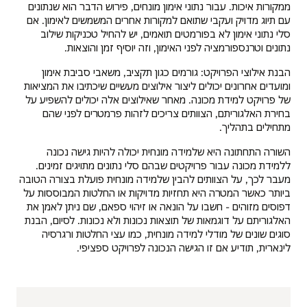
ממקורות איכות. עבור נתוני אימון מונחים, פירוש הדבר הוא שנתונים
עם תיוג מדויק ועקבי שתואם למקורות אחרים המשמשים לאימון. אם
סלי נתוני אימון לא בפורמטים תואמים, יש להחיל טכניקות שילוב
נתונים וטרנספורמציה לפני האימון, וזה יוסיף זמן והוצאות.
הבנת אילוצי הפרויקט: גורמים כגון תקציב, משאבי סביבת אימון
ומועדים אחרונים יכולים ליצור אילוצים מעשיים שיכתיבו את המציאות
של פרויקט למידת מכונה. מאחר שאילוצים אלה יכולים להשפיע על
בחירת האלגוריתם, הצוותים צריכים לזהות פרמטרים לפני שהם
מתחילים בתהליך.
השורה התחתונה היא שלמידה מונחית יכולה להיות גישה נכונה
ללמידת מכונה עבור פרויקטים שבהם סלי נתונים מתויגים זמינים.
מעבר לכך, על הצוותים להבין שלמידה מונחית פועלת בצורה הטובה
ביותר כאשר המטרה היא תחזיות מדויקות או החלטות המבוססות על
דפוסים מזוהים - חשבו על הונאה או זיהוי ספאם, שם ניתן לאמן את
האלגוריתם על דוגמאות של תוצאות נכונות ולא נכונות. לסיום, הבנת
סוגים שונים של מודלי למידה מונחית, כמו עצי החלטות ורגרסיה
לינארית, תודיע אם זו הגישה הנכונה לפרויקט ספציפי.