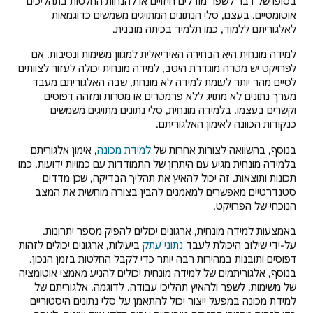
בסופו של דבר לשפר מודלים חיזויים או להנחות החלטות בתהליכים
אוטומטיים. בעצם, סלי הנתונים המתויגים משמשים כדוגמאות
לאלגוריתם ללמוד, כמו תלמיד בכיתה מובנית.
למידה מונחית היא הבחירה האידיאלית למגוון משימות ונסיבות. אם
לפרויקט יש מטרה מוגדרת היטב, למידה מונחית יכולה לעזור לצוותים
לסיים מהר יותר לעומת למידה לא מונחת, שבה האלגוריתם מעבד
מערך נתונים לא מתויג ללא פרמטרים או מטרות ומזהה דפוסים
וקשרים בעצמו. בלמידה מונחית, סלי נתונים מתויגים משמשים
כנקודות הכוונה לאימון האלגוריתם.
בנוסף, בהשוואה לצורות אחרות של
למידת מכונה
, אימון אלגוריתם
בלמידה מונחית מגיע עם היתרון של התמודדות עם כמויות ידועות, כמו
תכונות ותוצאות. זה יכול להאיץ את תהליך הבדיקה, שכן מדדים
סטנדרטיים מאפשרים למאמנים להבין בצורה מוחשית את המצב
הנוכחי של הפרויקט.
באמצעות למידה מונחית, ארגונים יכולים להפיק מספר יתרונות.
על-ידי שילוב היכולת לעבד
נתוני עתק
ביעילות, ארגונים יכולים לזהות
דפוסים ותובנות במהירות רבה יותר כדי לקבל החלטות בזמן הנכון.
בנוסף, אלגוריתמים של למידה מונחית יכולים להניע מאמצי אוטומציה
של משימות, לשפר ולהאיץ תהליכי עבודה. לדוגמה, אלגוריתם של
למידת מכונה במפעל ייצור יכול להתאמן על סלי נתונים היסטוריים