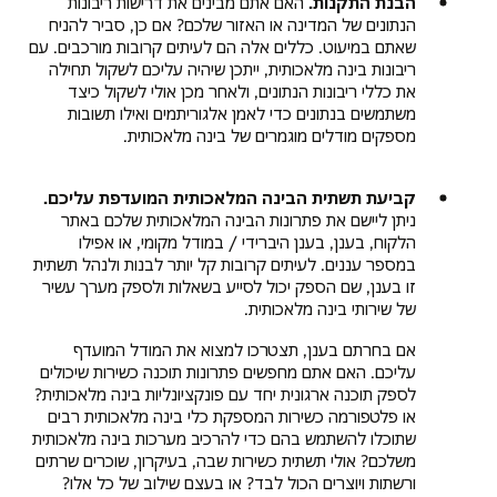
הבנת התקנות.
האם אתם מבינים את דרישות ריבונות
הנתונים של המדינה או האזור שלכם? אם כן, סביר להניח
שאתם במיעוט. כללים אלה הם לעיתים קרובות מורכבים. עם
ריבונות בינה מלאכותית, ייתכן שיהיה עליכם לשקול תחילה
את כללי ריבונות הנתונים, ולאחר מכן אולי לשקול כיצד
משתמשים בנתונים כדי לאמן אלגוריתמים ואילו תשובות
מספקים מודלים מוגמרים של בינה מלאכותית.
קביעת תשתית הבינה המלאכותית המועדפת עליכם.
ניתן ליישם את פתרונות הבינה המלאכותית שלכם באתר
הלקוח, בענן, בענן היברידי / במודל מקומי, או אפילו
במספר עננים. לעיתים קרובות קל יותר לבנות ולנהל תשתית
זו בענן, שם הספק יכול לסייע בשאלות ולספק מערך עשיר
של שירותי בינה מלאכותית.
אם בחרתם בענן, תצטרכו למצוא את המודל המועדף
עליכם. האם אתם מחפשים פתרונות תוכנה כשירות שיכולים
לספק תוכנה ארגונית יחד עם פונקציונליות בינה מלאכותית?
או פלטפורמה כשירות המספקת כלי בינה מלאכותית רבים
שתוכלו להשתמש בהם כדי להרכיב מערכות בינה מלאכותית
משלכם? אולי תשתית כשירות שבה, בעיקרון, שוכרים שרתים
ורשתות ויוצרים הכול לבד? או בעצם שילוב של כל אלו?