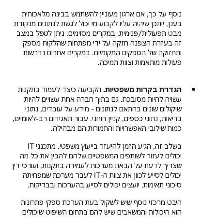
נוסף על כך, אם ארגון מעוניין להשתמש בבינה מלאכותית
בענן, ייתכן שיהיה עליו לקבוע מי יכול לגשת לנתונים מנקודת
מבט תפעולית/פנימית. במקרים מסוימים, ניתן לטפל במצב
זה בעזרת הצפנה חזקה על ידי מפתחות שהלקוח מספק
ותחזוקה של הספקים המקומיים. במקרים אחרים נדרשות
פעולות מותאמות וצוות תמיכה.
הגדרת בקרות משפטיות.
הקביעה כיצד לעמוד בתקנות
עשויה להיות מסובכת. גם בתוך חברה אחת עשויים להיות
שיקולים שונים בהתאם לנתונים - מידע על עובדים, נתוני
בריאות, נתוני כספים, קניין רוחני. עבור תאגידים רב-לאומיים,
כמות שילובי האפשרויות והתמורות הם מבהילה.
בשלב זה, הגיע הזמן להיעזר בייעוץ משפטי. מתכנני IT
יכולים לעזור לשותפים המשפטיים שלהם להבין את כל מה
שצריך לדעת על הבאת מערכות לעמידה בתקנות, ועורכי דין
יכולים לסייע לכוון את צוות ה-IT לעבר מערכת שמפחיתה
סיכוני תאימות. יועצים יכולים לסייע בהערכות ובבדיקות.
היבט מרכזי נוסף שיש לשקול בעת הערכת ספקי פתרונות
הוא היכולות והמשאבים שיש להם בתחום השיפוט שיכולים