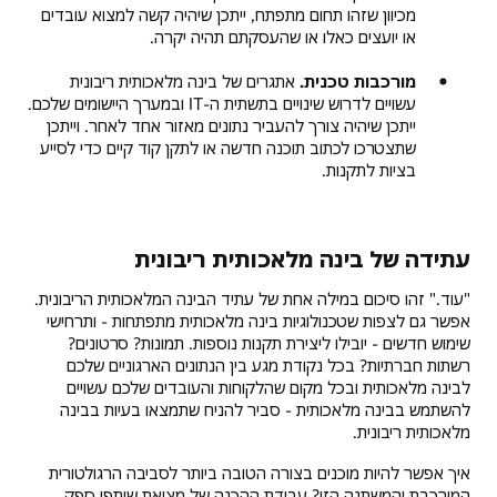
מכיוון שזהו תחום מתפתח, ייתכן שיהיה קשה למצוא עובדים
או יועצים כאלו או שהעסקתם תהיה יקרה.
מורכבות טכנית.
אתגרים של בינה מלאכותית ריבונית
עשויים לדרוש שינויים בתשתית ה-IT ובמערך היישומים שלכם.
ייתכן שיהיה צורך להעביר נתונים מאזור אחד לאחר. וייתכן
שתצטרכו לכתוב תוכנה חדשה או לתקן קוד קיים כדי לסייע
בציות לתקנות.
עתידה של בינה מלאכותית ריבונית
"עוד." זהו סיכום במילה אחת של עתיד הבינה המלאכותית הריבונית.
אפשר גם לצפות שטכנולוגיות בינה מלאכותית מתפתחות - ותרחישי
שימוש חדשים - יובילו ליצירת תקנות נוספות. תמונות? סרטונים?
רשתות חברתיות? בכל נקודת מגע בין הנתונים הארגוניים שלכם
לבינה מלאכותית ובכל מקום שהלקוחות והעובדים שלכם עשויים
להשתמש בבינה מלאכותית - סביר להניח שתמצאו בעיות בבינה
מלאכותית ריבונית.
איך אפשר להיות מוכנים בצורה הטובה ביותר לסביבה הרגולטורית
המורכבת והמשתנה הזו? עבודת ההכנה של מציאת שותפי ספק