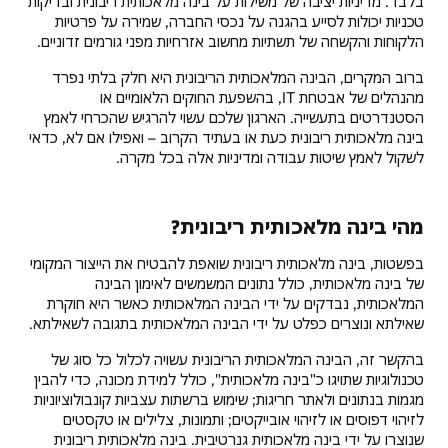
בלבד. מדיניות יציבה של משילות על בינה מלאכותית ריבונית ובדיקות
טכניות יכולות לסייע בהגנה על נכסי החברה, שמירה על פרטיות
הלקוחות והקשחה של תשתיות מחשוב אזרחיות מפני גורמים זדוניים.
ברוב המקרים, הבינה המלאכותית הריבונית היא חלק בלתי נפרד
מהנהלים של אבטחת IT, בהשפעת החוקים הלאומיים או
הסטנדרטים בתעשייה. הארגון שלכם עשוי להרגיש שהכרחי לאמץ
בינה מלאכותית ריבונית כעת או בעתיד הקרוב – ואפילו אם לא, כדאי
לשקול לאמץ שיטות עבודה ומדיניות אלה בכל מקרה.
מהי בינה מלאכותית ריבונית?
בפשטות, בינה מלאכותית ריבונית שואפת להבטיח את הייצור המקומי
של בינה מלאכותית, כולל נתונים המשמשים לאימון הבינה
המלאכותית, נבדקים על ידי הבינה המלאכותית כאשר היא חוקרת
שאילתא ונוצרים כפלט על ידי הבינה המלאכותית בתגובה לשאילתא.
בהקשר זה, הבינה המלאכותית הריבונית עשויה לכלול כל סוג של
טכנולוגיות שתויגו כ"בינה מלאכותית", כולל למידת מכונה, כדי להבין
מגמות בנתונים ולאתר חריגות; שימוש ברשתות עצביות קונבולוציוניות
לזיהוי דפוסים או לזיהוי אובייקטים; ותמונות, צלילים או טקסטים
שנוצרו על ידי בינה מלאכותית גנרטיבית. בינה מלאכותית ריבונית