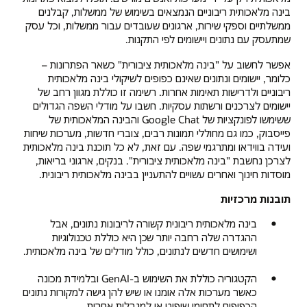
בינה מלאכותית ריבוניים הנמצאים בשימוש של ממשלות, קבלנים
ממשלתיים וספקי שירות, ארגונים שעובדים עבור ממשלות, וכל עסק
שמתעסק עם נתונים ויישומים לפי התקנות.
אפשר לחשוב על "בינה מלאכותית ציבורית" כשאר הפתרונות –
כלומר, יישומים ונתונים שאינם כפופים לשיקולי בינה מלאכותית
ריבוניים ולדרישות תאימות אחרות. רשימה זו כוללת מגוון רחב של
יישומים לצרכנים ורשתות עסקיות. חשבו על מודלי השפה הגדולים
ששימשו לפונקציות של Google Chat והבינה המלאכותית של
פייסבוק, כמו גם מחוללי תמונות רבים, צוברי חדשות, מערכות שיחות
ועידה בווידאו ומתרגמי שפה. עם זאת, לא כל תוכנת בינה מלאכותית
לצרכן נחשבת "בינה מלאכותית ציבורית". בנקים, ארגוני בריאות,
מוסדות חינוך ואחרים עשויים להתעניין בבינה מלאכותית ריבונית.
תובנות מרכזיות
בינה מלאכותית ריבונית קשורה לריבונות נתונים, אבל
ההגדרה שלה רחבה יותר שכן היא כוללת טכנולוגיות
ושימושים חדשים לנתונים, כולל מודלים של בינה מלאכותית.
הקטגוריה כוללת את השימוש ב-GenAI ובלמידת מכונה
כאשר מערכות אלה אומנו או שיש להן גישה למקורות נתונים
הכפופים לתחומי שיפוט או למגבלות אחרות.