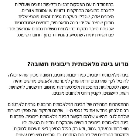
בהתמודדות עם הפסקות זמניות ודליפות נתונים שעלולות
להיגרם כתוצאה מהתקפות זדוניות או אסונות אזוריים.
סיכונים אלה, שגדלו בעקבות גניבת זהויות פוטנציאלית
מתוכן שנוצר על ידי בינה מלאכותית, דורשים אסטרטגיות
אבטחת סייבר חזקות כדי לטפח משילות נתונים אחראית יחד
עם תשתית יתירה שתסייע בעמידות בתוך תחום השיפוט.
מדוע בינה מלאכותית ריבונית חשובה?
בינה מלאכותית ריבונית, כמו ריבונות נתונים, חשובה מכיוון שהיא יכולה
להוביל לכך שארגונים יוודאו שרק למערכות ולאנשים מורשים תהיה
גישה לטכנולוגיות מהפכניות ולפלטפורמות מחשוב חדשניות, לתשתיות
רשת, ליישומים, לקניין רוחני ולנתונים מוגנים.
ההתפתחות המהירה של הבינה המלאכותית הריבונית גורמת לארגונים
רבים לבחון מחדש את כל נכסי ה-IT שלהם ולחקור את ספקי השירות
שלהם לגבי ההיצע שלהם הקשור לבינה מלאכותית ריבונית. פתרונות
בינה מלאכותית ריבונית דורשים שהבקרות ומדיניות הגישה יהיו
מוצהרות ובמעקב צמוד, ולא רק בגלל הסיכון לאי-תאימות לחוקים
ולתקנות הנוכחיים של ריבונות הנתונים. כן, גורמים חיצוניים עשויים