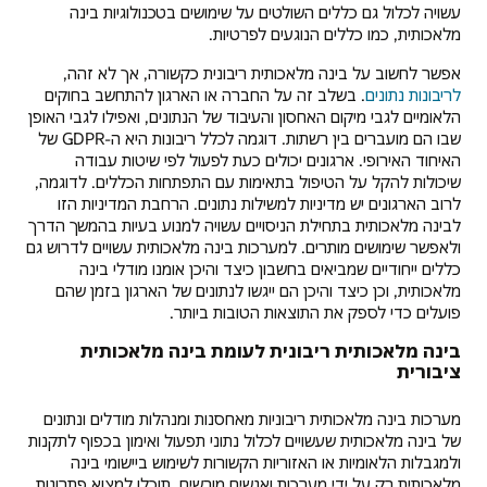
עשויה לכלול גם כללים השולטים על שימושים בטכנולוגיות בינה
מלאכותית, כמו כללים הנוגעים לפרטיות.
אפשר לחשוב על בינה מלאכותית ריבונית כקשורה, אך לא זהה,
לריבונות נתונים
. בשלב זה על החברה או הארגון להתחשב בחוקים
הלאומיים לגבי מיקום האחסון והעיבוד של הנתונים, ואפילו לגבי האופן
שבו הם מועברים בין רשתות. דוגמה לכלל ריבונות היא ה-GDPR של
האיחוד האירופי. ארגונים יכולים כעת לפעול לפי שיטות עבודה
שיכולות להקל על הטיפול בתאימות עם התפתחות הכללים. לדוגמה,
לרוב הארגונים יש מדיניות למשילות נתונים. הרחבת המדיניות הזו
לבינה מלאכותית בתחילת הניסויים עשויה למנוע בעיות בהמשך הדרך
ולאפשר שימושים מותרים. למערכות בינה מלאכותית עשויים לדרוש גם
כללים ייחודיים שמביאים בחשבון כיצד והיכן אומנו מודלי בינה
מלאכותית, וכן כיצד והיכן הם ייגשו לנתונים של הארגון בזמן שהם
פועלים כדי לספק את התוצאות הטובות ביותר.
בינה מלאכותית ריבונית לעומת בינה מלאכותית
ציבורית
מערכות בינה מלאכותית ריבוניות מאחסנות ומנהלות מודלים ונתונים
של בינה מלאכותית שעשויים לכלול נתוני תפעול ואימון בכפוף לתקנות
ולמגבלות הלאומיות או האזוריות הקשורות לשימוש ביישומי בינה
מלאכותית רק על ידי מערכות ואנשים מורשים. תוכלו למצוא פתרונות