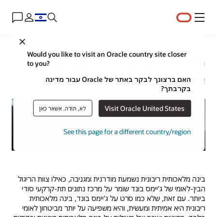
תפריט
Close
Would you like to visit an Oracle country site closer
מהי בינה מלאכותית ריבונית?
to you?
האם ברצונך לבקר באתר של Oracle עבור מדינה
אלן זייצ'יק | כותב בכיר | 14 באפריל 2025
בקרבתך?
Visit Oracle United States
לא, תודה. אשאר כאן
See this page for a different country/region
בינה מלאכותית ריבונית נשמעת מודרנית ומגניבה, כאילו צוות הריגול
הבין-לאומי של ג'יימס בונד שומר על מרכז נתונים תת-קרקעי סודי
ביותר. עם זאת, שלא כמו סרט על ג'יימס בונד, בינה מלאכותית
ריבונית היא אמיתית ומעשית, והיא משפיעה על יותר מביטחון לאומי