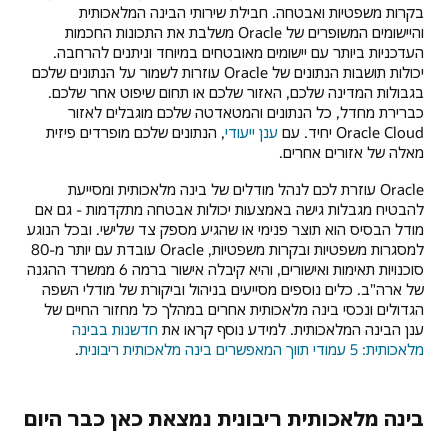
בקרות משפטיות ואבטחה. חבילת שירותי הבינה המלאכותית
והיישומים המשופרים של Oracle משלבת את התכונות החכמות
העדכניות ביותר עם יישומים מאובטחים במיוחד וניתנים להרחבה.
יכולות תושבות הנתונים של Oracle עוזרות לשמור על הנתונים שלכם
בגבולות המדינה שלכם, האזור שלכם או תחום שיפוט אחר שלכם.
כברירת מחדל, כל הנתונים והמטאדטה שלכם מוגבלים לאזור
Oracle Cloud יחיד. עם
ענן ייעודי
, הנתונים שלכם מופרדים פיזית
מאלה של אזורים אחרים.
Oracle עוזרת לכם לנהל מודלים של בינה מלאכותית ומסייעת
להבטיח מגבלות גישה באמצעות יכולות אבטחה מתקדמות - גם אם
מודל הבסיס הוא תוצר פנימי או שהגיע מספק צד שלישי. ובכל הנוגע
למסגרות משפטיות ובקרות משפטיות, Oracle עובדת עם יותר מ-80
סוכנויות תאימות ואישורים, והיא קיבלה אישור ברמה 6 ממשרד ההגנה
של ארה"ב. כלים נוספים מסייעים בניהול וביקורת של מודלי השפה
הגדולים ונכסי בינה מלאכותית אחרים במהלך כל מחזור החיים של
ענן הבינה המלאכותית. למידע נוסף קראו את
חדשנות בבינה
מלאכותית: 5 עמודי תווך המאפשרים בינה מלאכותית ריבונית
.
בינה מלאכותית ריבונית נמצאת כאן כבר היום