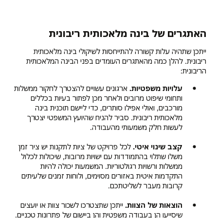
האתגרים של בינה מלאכותית ריבונית
ייתכן שתהיה עלות קשורה להתייחסות לשיקולי בינה מלאכותית
ריבונית. להלן כמה מהאתגרים העומדים בפני הבינה המלאכותית
הריבונית:
עלויות משפטיות.
ארגונים עשויים להצטרך לחקור ממשלות
ותחומי שיפוט מרובים ולאחר מכן לפתור בעיות בכללים
מורכבים, ואולי אפילו סותרים, כדי ליישם תוכנית בינה
מלאכותית ריבונית. סביר להניח שהיועץ המשפטי יצטרך
לעשות חלק משמעותי מהעבודה.
קצב שינוי איטי.
לכל פרויקט של ציות לתקנות יש ציר זמן
משלו שתלוי בהתמודדות עם ישויות מרובות, שיכולות לכלול
ממשלות ורשויות רגולטוריות. המשמעות יכולה להיות
התקדמות איטית באזורים מסוימים, ולוחות זמנים שלעיתים
קרובות מעבר לשליטתכם.
הוצאות של הצוות.
ייתכן שתצטרכו לשכור צוות או יועצים
שיסייעו הן בעבודה משפטית והן ביישום של פתרונות טכניים.