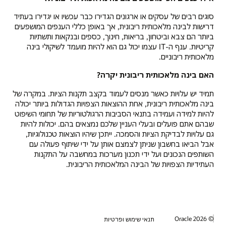
סוגים רבים של עסקים או ארגונים הגדירו כבר עכשיו או יגדירו בעתיד
דרישות לבינה מלאכותית ריבונית, אך באופן כללי הענפים המושפעים
ביותר הם צבא וביטחון, בריאות, חינוך, כספים ובנקאות ותשתיות
קריטיות. ענף ה-IT עצמו יכול גם הוא להיות מועמד לשיקולי בינה
מלאכותית ריבוניים.
האם בינה מלאכותית ריבונית יקרה?
תמיד יש עלויות כאשר מנסים לעמוד בקצב תקנות הציות. במקרה של
בינה מלאכותית ריבונית, אחת ההוצאות הצפויות הגדולות ביותר יכולה
להיות למידה ועמידה בתנאי הסביבות הרגולטוריות של תחומי השיפוט
שבהם אתם פועלים ובעלי העניין שלכם נמצאים בהם. יכולות להיות
גם עלויות לבדיקת הציות והסמכה. ייתכן שיהיו הוצאות טכנולוגיות,
אבל הביאו בחשבון שניתן לצמצם אותן על ידי שיתוף פעולה עם
השותפים הנכונים ועל ידי תכנון מערכות במחשבה על התקנות
העתידיות הצפויות של הבינה המלאכותית הריבונית.
© 2026 Oracle
תנאי שימוש ופרטיות