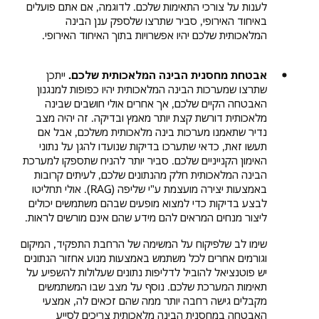
לענות על צורכי התאימות שלכם. לדוגמה, אם אתם פועלים
באיחוד האירופי, סביר שתרצו שלספק ענן הבינה
המלאכותית שלכם יהיו אפשרויות בתוך האיחוד האירופי.
אבטחת מחסנית הבינה המלאכותית שלכם.
ייתכן
שתרצו שמערכות הבינה המלאכותית יהיו כפופות למנגנון
האבטחה הקיים שלכם, אך אחרים אולי חושבים שבינה
מלאכותית דורשת קצת יותר מאמץ ובדיקה. זה יהיה מצב
נדיר שתאמנו מערכות בינה מלאכותית משלכם, אבל אם
תעשו זאת, כדאי שתערכו בדיקות שנועדו להגן על נתוני
האימון הקנייניים שלכם. סביר יותר להניח שתספקו למערכת
הבינה המלאכותית חלק מהנתונים שלכם, לעיתים קרובות
באמצעות יצירה מועצמת ע"י שליפה (RAG). אולי תחליטו
לבצע בדיקות כדי למצוא מופעים שבהם משתמשים יכולים
ליצור מנחים המראים להם מידע שהם אינם מורשים לראות.
שימו לב שלפיקוח על המשימה של הרחבת התפקיד, המיקום
וגורמים אחרים לכל משתמש באמצעות מנוע אחזור הנתונים
יש פוטנציאל להוביל לדליפות נתונים שעלולות להשפיע על
תאימות המערכת שלכם. נוסף על מצב שבו המשתמשים
מקבלים גישה רחבה יותר ממה שהם זכאים לה, אמצעי
האבטחה במחסנית הבינה מלאכותית צריכים לסייע