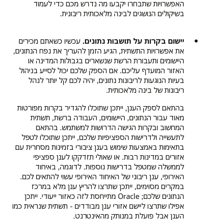
האפשרויות שתבחרו יקבעו מה נדרש מכם כדי לעמוד
בשיקולים הנושגים לבינה מלאכותית ריבונית.
יישום בקרות על תושבות נתונים.
עכשיו כשאתם מכירים
את אפשרויות התשתית, הגיע הזמן להעריך את נפח הנתונים,
היישומים ותעבורת הרשת שנשארים בגבולות המדינה או
האזור המועדף עליכם. אם הספק שלכם יכול לסייע בניהול
בעיות הנוגעות לריבונות נתונים, יהיה לכם קל יותר לנהל
ריבונות של בינה מלאכותית.
בהתאם לספק הענן, ייתכן שתוכלו להגדיר בקרות מפורטות
מאוד עבור הנתונים, היישומים, העבודה ברשת, תשתית
המחשוב ובקרות הגישה הדרושות למשתמש. בהתאם
לתעשייה ולדרישות הספציפיות שלכם, ייתכן שתוכלו לטפל
בתאימות באמצעות שימוש בענן ציבורי בזמינות מסחרית עם
אזורים במדינות רבות. או שאולי תזדקקו לענן ספציפי
לממשלה שמטפל בדרישות נוספות. לדוגמה, באיחוד
האירופי, ענן ריבוני של האיחוד האירופי עשוי להתאים לכם.
במקרים מסוימים, ייתכן שתרצו להריץ ענן מלא במרכז
הנתונים שלכם; Oracle מתייחסת לזה כאזור ייעודי. ייתכן
אפילו שתרצו ליישם אזורי ענן מבודדים - תשתית שנראית כמו
הענן אבל פועלת במנותק מהאינטרנט.