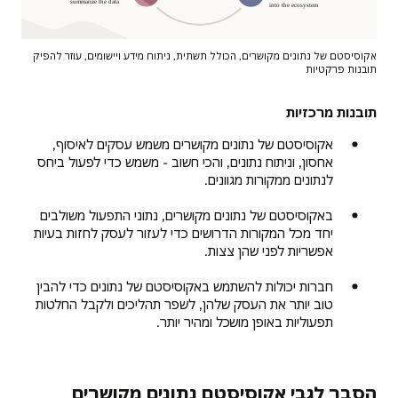
אקוסיסטם של נתונים מקושרים, הכולל תשתית, ניתוח מידע ויישומים, עוזר להפיק
תובנות פרקטיות
מה
הוא
תובנות מרכזיות
אקוסיסטם
של
אקוסיסטם של נתונים מקושרים משמש עסקים לאיסוף,
נתונים
אחסון, וניתוח נתונים, והכי חשוב - משמש כדי לפעול ביחס
מקושרים?
לנתונים ממקורות מגוונים.
באקוסיסטם של נתונים מקושרים, נתוני התפעול משולבים
תשתית:
יחד מכל המקורות הדרושים כדי לעזור לעסק לחזות בעיות
נתונים
אפשריות לפני שהן צצות.
שנלכדו,
נאספו,
חברות יכולות להשתמש באקוסיסטם של נתונים כדי להבין
ואורגנו
טוב יותר את העסק שלהן, לשפר תהליכים ולקבל החלטות
ניתוח
תפעוליות באופן מושכל ומהיר יותר.
מידע:
חיפוש
וסיכום
הנתונים
הסבר לגבי אקוסיסטם נתונים מקושרים
יישומים: