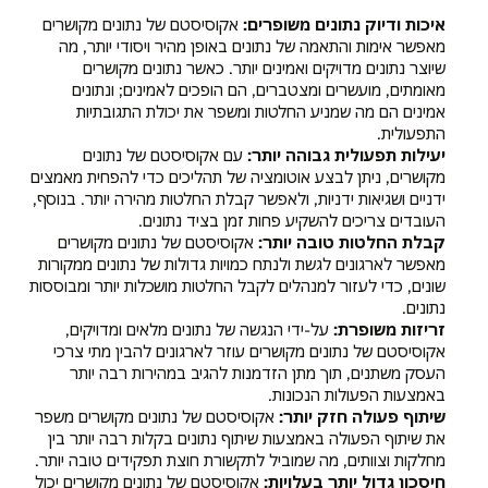
איכות ודיוק נתונים משופרים:
אקוסיסטם של נתונים מקושרים
מאפשר אימות והתאמה של נתונים באופן מהיר ויסודי יותר, מה
שיוצר נתונים מדויקים ואמינים יותר. כאשר נתונים מקושרים
מאומתים, מועשרים ומצטברים, הם הופכים לאמינים; ונתונים
אמינים הם מה שמניע החלטות ומשפר את יכולת התגובתיות
התפעולית.
יעילות תפעולית גבוהה יותר:
עם אקוסיסטם של נתונים
מקושרים, ניתן לבצע אוטומציה של תהליכים כדי להפחית מאמצים
ידניים ושגיאות ידניות, ולאפשר קבלת החלטות מהירה יותר. בנוסף,
העובדים צריכים להשקיע פחות זמן בציד נתונים.
קבלת החלטות טובה יותר:
אקוסיסטם של נתונים מקושרים
מאפשר לארגונים לגשת ולנתח כמויות גדולות של נתונים ממקורות
שונים, כדי לעזור למנהלים לקבל החלטות מושכלות יותר ומבוססות
נתונים.
זריזות משופרת:
על-ידי הנגשה של נתונים מלאים ומדויקים,
אקוסיסטם של נתונים מקושרים עוזר לארגונים להבין מתי צרכי
העסק משתנים, תוך מתן הזדמנות להגיב במהירות רבה יותר
באמצעות הפעולות הנכונות.
שיתוף פעולה חזק יותר:
אקוסיסטם של נתונים מקושרים משפר
את שיתוף הפעולה באמצעות שיתוף נתונים בקלות רבה יותר בין
מחלקות וצוותים, מה שמוביל לתקשורת חוצת תפקידים טובה יותר.
חיסכון גדול יותר בעלויות:
אקוסיסטם של נתונים מקושרים יכול