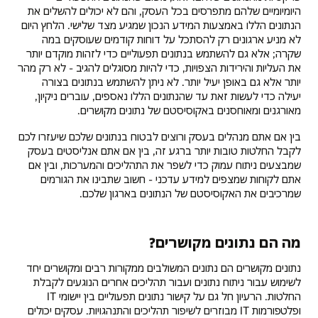
היומיומיים שלהם מתפרסים בכל העסק, והם לא יכולים להשלים את
הנתונים הללו באמצעות המידע הנכון שמגיע מצד שלישי. הלחץ היום
לא מניע ארגונים רק להסתכל על דוחות קודמים שעוסקים במה
שקרה; אלא גם להשתמש בנתונים תפעוליים כדי לזהות מוקדם יותר
את העליות והירידות הצפויות, כדי להיות מסוגלים להגיב - לא רק מהר
יותר אלא גם באופן יעיל יותר. לא ניתן להשתמש בנתונים בצורה
יעילה כדי לעשות זאת עד שהנתונים הללו נאספים, עוברים ניקיון,
מאורגנים ומאוחסנים באקוסיסטם של נתונים מקושרים.
בין אם אתם מנהלים בעסק ורוצים לבטוח בנתונים שלכם שיעזרו לכם
לקבל החלטות טובות יותר ברגע זה, בין אם אתם אנליסטים בעסק
שמבצעים ניתוח עמוק כדי לשפר את התהליכים והמערכות, ובין אם
אתם לקוחות שמצפים למידע עדכני - חשוב שתבינו את הגורמים
שמרכיבים את האקוסיסטם של הנתונים בארגון שלכם.
מה הם נתונים מקושרים?
נתונים מקושרים הם נתונים המשולבים ממקורות רבים ומקושרים יחד
לשימוש עבור ניתוח נתונים ועבור תהליכים אחרים הנוגעים לקבלת
החלטות. הרעיון חל גם על קישור נתונים תפעוליים בין יישומי IT
ופלטפורמות IT מבוזרים לשיפור תהליכים והתנהגויות. עסקים יכולים