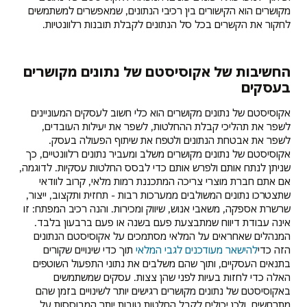
מקושרים הוא הקישורים בין רכיבי הנתונים, שמאפשרים למשתמשים
לחקור את הקשרים בכל סל הנתונים לקבלת תובנות רלוונטיות.
החשיבות של אקוסיסטם של נתונים מקושרים
בעסקים
אקוסיסטם של נתונים מקושרים הוא כלי חשוב לעסקים המעוניינים
לשפר את תהליכי קבלת ההחלטות, לשפר את יעילות העובדים,
לשפר את אבטחת הנתונים ולטפח את שיתוף הפעולה בעסק.
אקוסיסטם של נתונים מקושרים משלב ומעביר נתונים רלוונטיים, כך
שניתן לנתח אותם ולפרש אותם כדי לבסס החלטות עסקיות. לדוגמה,
אם אתם חברת מוצרי צריכה המתכננת רמות מלאי, קרוב לוודאי
שתצטרכו נתונים המשולבים ממערכות רבות - תחזית ותקצוב, ייצור,
שרשרת אספקה, משאבי אנוש, שיווק ומכירות. והנה רכיב המפתח: זו
אינה עבודת דיווח שמתבצעת פעם בשנה או פעם ברבעון בלבד.
המנהלים שאחראים על המלאי מסתמכים על אקוסיסטם הנתונים
הזה כדי
להישאר מעודכנים לגבי המלאי
תוך כדי שינויים שקורים
בתנאים העסקיים, ותוך שהם משלבים את נתוני התפעול השוטפים
האלה כדי לחזות בעיות לפני שהן צצות. עסקים שמשתמשים
באקוסיסטם של נתונים מקושרים רגישים יותר לשינויים בזמן שהם
מתרחשים, ולכן יכולים לקבל החלטות טובות יותר המבוססות על