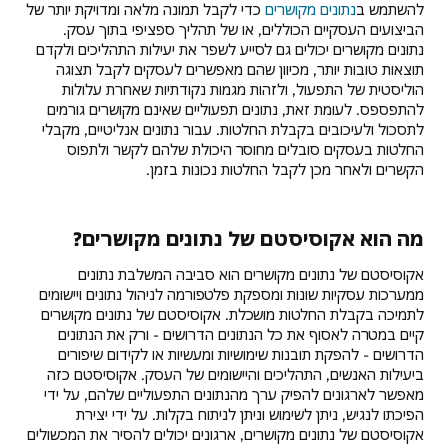
להשתמש ב
נתונים מקושרים
כדי לקבל תמונה מלאה ומדויקת יותר של
הביצועים העסקיים הכוללים, או של תהליך ספציפי בתוך עסק.
נתונים מקושרים יכולים גם לסייע לשפר את יעילות התהליכים ולקדם
תוצאות טובות יותר, מכיוון שהם מאפשרים לעסקים לקבל תצוגה
הוליסטית של התפעול, ולזהות מגמות נקודתיות שאחרת עלולות
להתפספס. לעומת זאת, נתונים תפעוליים שאינם מקושרים גורמים
לתסכול ולעיכובים בקבלת החלטות. עבור נתונים אנליטיים, מקבלי
החלטות בעסקים סובלים מחוסר היכולת שלהם לקשר ולתפוס
הקשרים ולאחר מכן לקבל החלטות נכונות בזמן.
מה הוא אקוסיסטם של נתונים מקושרים?
אקוסיסטם של נתונים מקושרים הוא סביבה המשלבת נתונים
ממערכות עסקיות שונות ומספקת פלטפורמה לניהול נתונים ויישומים
לתמיכה בקבלת החלטות מושכלת. אקוסיסטם של נתונים מקושרים
קיים במטרה לאסוף את כל הנתונים הדרושים - ורק את הנתונים
הדרושים - להפקת תובנות שימושיות ומעשיות או לקידום שיפורים
ביעילות האנשים, התהליכים והיישומים של העסק. אקוסיסטם כזה
מאפשר לארגונים להפיק ערך מהנתונים התפעוליים שלהם, על ידי
הפיכתו לנגיש, ניתן לשימוש וניתן לניתוח בקלות. על ידי יצירת
אקוסיסטם של נתונים מקושרים, ארגונים יכולים להסיר את המכשולים