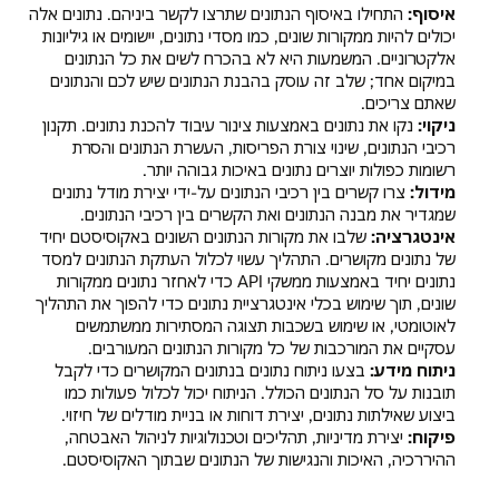
איסוף:
התחילו באיסוף הנתונים שתרצו לקשר ביניהם. נתונים אלה
יכולים להיות ממקורות שונים, כמו מסדי נתונים, יישומים או גיליונות
אלקטרוניים. המשמעות היא לא בהכרח לשים את כל הנתונים
במיקום אחד; שלב זה עוסק בהבנת הנתונים שיש לכם והנתונים
שאתם צריכים.
ניקוי:
נקו את נתונים באמצעות צינור עיבוד להכנת נתונים. תקנון
רכיבי הנתונים, שינוי צורת הפריסות, העשרת הנתונים והסרת
רשומות כפולות יוצרים נתונים באיכות גבוהה יותר.
מידול:
צרו קשרים בין רכיבי הנתונים על-ידי יצירת מודל נתונים
שמגדיר את מבנה הנתונים ואת הקשרים בין רכיבי הנתונים.
אינטגרציה:
שלבו את מקורות הנתונים השונים באקוסיסטם יחיד
של נתונים מקושרים. התהליך עשוי לכלול העתקת הנתונים למסד
נתונים יחיד באמצעות ממשקי API כדי לאחזר נתונים ממקורות
שונים, תוך שימוש בכלי אינטגרציית נתונים כדי להפוך את התהליך
לאוטומטי, או שימוש בשכבות תצוגה המסתירות ממשתמשים
עסקיים את המורכבות של כל מקורות הנתונים המעורבים.
ניתוח מידע:
בצעו ניתוח נתונים בנתונים המקושרים כדי לקבל
תובנות על סל הנתונים הכולל. הניתוח יכול לכלול פעולות כמו
ביצוע שאילתות נתונים, יצירת דוחות או בניית מודלים של חיזוי.
פיקוח:
יצירת מדיניות, תהליכים וטכנולוגיות לניהול האבטחה,
ההיררכיה, האיכות והנגישות של הנתונים שבתוך האקוסיסטם.