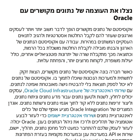
נצלו את העוצמה של נתונים מקושרים עם
Oracle
אקוסיסטם של נתונים מקושרים הופך לדבר חשוב יותר ויותר לעסקים
וארגונים שעוזר להם לקבל החלטות אסטרטגיות ולהגיב לתנאים
העסקיים המשתנים במהירות. עבודה עם אקוסיסטם הנתונים של
הארגון והבנתו מובילה לקבלת החלטות מושכלת בכל הרמות,
וכתוצאה מכך מתקבלת שורה של יתרונות פוטנציאליים אחרים, כולל
יעילות משופרת, לקוחות מרוצים יותר, והפחתת עלויות.
כאשר חברה בונה אקוסיסטם של נתונים מקושרים, הצוות זקוק
לתשתית ולמערכות הנכונות שיוכלו לתמוך בו. אקוסיסטם של נתונים
לא יכול לספק תוצאות בלי להבטיח גישה מאובטחת ואמינה לנתונים.
עם
שירותי האינטגרציה של Oracle Cloud Infrastructure
, עסקים
יכולים לחלץ, לשנות ולטעון נתונים עבור מדע נתונים וניתוח נתונים,
וליצור זרימות נתונים ללא קוד לתוך אגמי נתונים ורשתות נתונים. אוגדן
המוצרים של Oracle Integration מציע אוסף שלם של כלים
לאינטגרציית נתונים ו
שירותי אינטגרציית יישומים
כדי לעזור לבצע
אוטומציה של תהליכים ולרכז את ניהול הנתונים בענן. Oracle יכולה
לעזור לעסק שלכם להתחבר כמעט לכל מחסן נתונים, תהליך, יישום,
שירות או API במערכות ענן ובמערכות מקומיות בעזרת הפתרונות