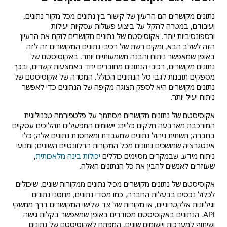
הזנת
נתונים מקושרים הם הרעיון של קישור בין נתונים מכל מקור נתונים,
נתונים
ועיבודם, במטרה להקל על ביצוע פעולות עסקיות יעילות
רלוונטיים
ורספונסיביות יותר. אקוסיסטם של נתונים מקושרים לוקח את הרעיון
לאקוסיסטם
הזה לשלב הבא, ומקים רשת של רכיבי נתונים המקושרים זה לזה
באופן שמאפשר ניתוח והבנה משמעותיים יותר. באקוסיסטם של
נתונים מקושרים, רכיבי הנתונים מחוברים יחד באמצעות קשרים, ובכך
מספקים תובנות לגבי סל הנתונים הכולל. המטרה של אקוסיסטם של
נתונים מקושרים היא לספק תצוגה מקיפה של הנתונים כדי לאפשר
ניתוח יעיל יותר.
אקוסיסטם של נתונים מקושרים מסתמך על פלטפורמה טכנולוגית
המורכבת מארבעה חלקים כליים: יישומים המפעילים תהליכים עסקיים
בחברה; תשתית ניהול נתונים שמעבדת ומאחסנת נתונים אלה; כלי
אינטגרציה שמושכים נתונים מכל המקורות הרלוונטיים השונים; ומנועי
ניתוח מידע, שבמקרים מסוימים כוללים
יכולות בינה מלאכותית
,
שעוזרים לאנשים להבין את כל הנתונים האלה.
אקוסיסטם של נתונים מקושרים מכיל נתונים ממקורות שונים, שיכולים
לכלול נכסים בבעלות החברה, כמו מסדי נתונים, מחסני נתונים
וגיליונות אלקטרוניים, או מקורות של צד שלישי המקושרים דרך ממשקי
API. הנתונים באקוסיסטם מסודרים באופן שמאפשר בקלות גישה
ושיתוף למערכות ויישומים שונים. המפתח לאקוסיסטם של נתונים