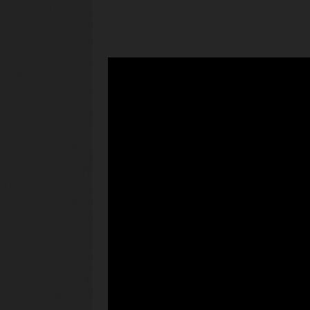
ה והריבונות
 אישית
כדי לעזור לכם לענות על
ת ואבטחה ספציפיות.
זית
, מנותקות מהאינטרנט ומתוכננות
ג 'סודי' ו'סודי ביותר'.
ל מודלי הפריסה, כדי לעמוד
ללא פשרות וחוויה עקבית.
הכוללים את FedRAMP, GDPR, NIST וקוד
ם להבטיח עמידה גם בדרישות