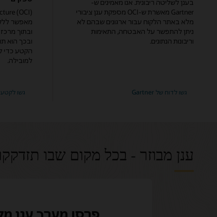
בענן לשליטה ריבונית. אנו מאמינים ש-
Gartner מאשרת ש-OCI מספקת ענן ציבורי
cture (OCI)
מלא באתר הלקוח עבור ארגונים שבהם לא
ניתן להתפשר על האבטחה, התאימות
ובתוך מרכזי 
וריבונות הנתונים.
ובכך הוא תו
למובילה.
על
גשו לדוח של Gartner
גשו לקטע על
אספקת
ענן
פרטי
מבודד
בהצלחה
ענן מבוזר - בכל מקום שבו תזדקקו 