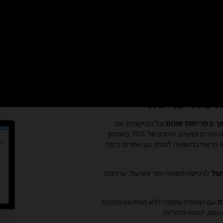
טכנולוגיות בינה מלאכותית ריבוניות
המאפש
בהצפנה, בגישה ובתפעול ולתמוך באסטרטגיה ו
ירים הנמוכים
והאחידים של Oracle ברחבי העולם,
ה בכל פריסה
ך בפריסות שונות
וכל המיקומים, עם
חיסכון של 50% בעלויות במחשוב וקונטיינרים גמישים, חיסכון של 70% באחסון
הניתן לכוונון אוטומטי וחיסכון של 80% ברשת בהשוואה לספקי ענן אחרים בקנה
עול
לרכישה פשוטה יותר ותפעול, עדכונים,
ה
עם המחרה שקופה ללא הפתעות והסכמי
, זמינות וניהוליות.