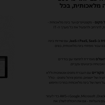
ה מלאכותית, בכל
- מקונטיינרים ועד בינה מלאכותית -
כדי לעזור לכם להעביר, לחדש, לבנות, להרחיב ולהפעיל את כל מערך ה-IT
ו-IaaS,
עם שירותי בינה
נו עבור מפתחי בינה מלאכותית, בונים
העולם
מופרדת לתחומי ענן בודדים
 אבטחה וביצועים עקביים.
מקוריים
עם העברת נתונים אוטומטית וללא
ביבת VMware, מודרניזציה של יישומים, מחסון וניהול נתונים - כולל
Oracle A, שמבוסס על גישה של בינה מלאכותית במרכז וחיפוש
מ-Oracle‏, Microsoft‏, ‏Google ו-AWS כדי לעזור
ים והעלויות - וגם את היכולת לשלב את