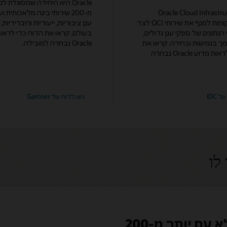
Oracle היא היחידה שמסוגלת ל
Oracle Cloud Infrastru
מ-200 שירותי בינה מלאכותית 
מאפשר ללקוחות למנף את שירותי OCI לצד
ענן ציבוריות, ייעודיות והיברידיות
הנתונים של ספקי ענן גדולים,
בעולם. קראו את הדוח כדי לראו
מך בגמישות ובחירה. קראו את
Oracle נבחרה למובילה.
הקטע כדי לראות מדוע Oracle נבחרה
עבור
 IDC
גשו לדוח של Gartner
Gartner
Magic
Quadrant
לשנת
2024
לשירותי
פלטפורמת
ענן
לו
אסטרטגיים
פרסו מערך ענן מלא עם יותר מ-200