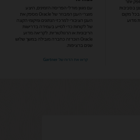
ספק יותר
וענן בסביבות
עם מגוון מודלי הפריסה הזמינים, היצע
, בכל מקום
מוצרי הענן המבוזר של Oracle מספק את
ת מדוע
הענן הציבורי למרכזי הנתונים ומיקומי הקצה
של לקוחות כדי לסייע בעמידה בדרישות
הריבוניות או הרגולטוריות. לקריאה מדוע
Oracle הוכרזה כחברה מובילה במשך שלוש
שנים ברציפות.
עבור
קראו את הדוח של Gartner
Gartner®
Magic
Quadrant™
לשנת
2025
על
תשתית
היברידית
מבוזרת