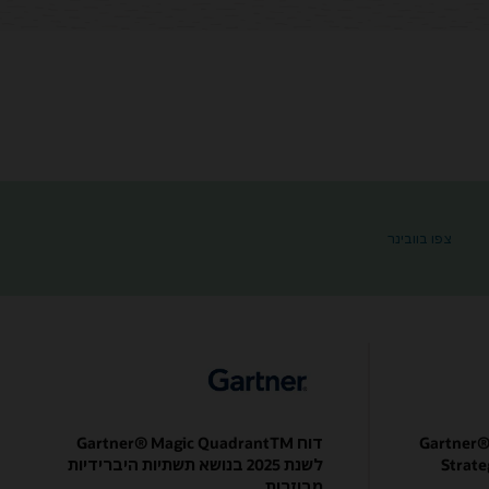
"גלו את עתיד הענן עם Oracle: מה חדש ב-Dedicated Region וב-Alloy"
צפו בוובינר
2025 Gartn
דוח Gartner® Magic QuadrantTM
Strate
לשנת 2025 בנושא תשתיות היברידיות
מבוזרות