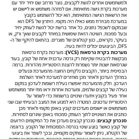
ולמשתמשים אחרים לגשת לקבצים, נוצר מרחב שם יחיד יחד עם
מערכות בקרת גישה מתאימות. אם למזהה משתמש או ליישום יש
את הרשאות הגישה המתאימות, הוא יכול להשתמש בקובץ
במערכת מבוזרת ממש כאילו היה מקומי. היתרון של DFS הוא
שבמקום לשכפל נתונים, כל אחד ברשת יכול לגשת לעותק יחיד
ובעל סמכות. השיטה הזאת שימושית במיוחד לקבצים שאך ורק, או
בעיקר, נקראים,, כגון קטלוגים של מוצרים. בהתאם להיקף של ה-
DFS, הביצועים יכולים להיות בעיה.
מערכות בקרת גרסאות (VCS):
מערכות בקרת גרסאות
מבקשות להבטיח שקיימת רק גרסה עדכנית אחת של קובץ, בעוד
שגרסאות ישנות יותר נשמרות להצגת היסטוריית מהדורות. ברמה
הבסיסית ביותר, הקבצים נלקחים החוצה מהמערכת וננעלים
במהלך העדכון ולאחר מכן מוחזרים למערכת לאחר השלמת
העדכון. חלק מהמערכות יאפשרו נעילת רשומות לעדכון במקום
נעילה של קבצים שלמים, ומערכות אחרות יראו מתי יותר ממשתמש
אחד פעיל בקובץ ויתעדו שינויים ברשומות כדי לשמור על
היסטוריית עדכונים. המטרה היא למנוע את המצב הבעייתי שבו שני
משתמשים או יישומים מעדכנים קובץ באופן מקומי ולאחר מכן
כותבים את השינויים לתוך העותק סמכותי באופן שיגרום לסתירות.
סנכרון קבצים:
סנכרון קבצים מעדכן את כל המיקומים הידועים
של קובץ כאשר בוצע שינוי בגרסה הסמכותית של הקובץ. בדוגמה
של הקטלוג, ניתן לשמור עותקים מקומיים, ובכך לשפר את ביצועי
הגישה. כאשר שינויים נעשים בגרסה הראשית, האפשרות שעותקים