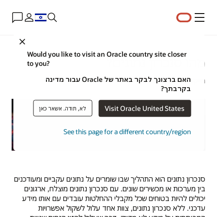
תפריט
Close
Would you like to visit an Oracle country site closer
מהו סנכרון נתונים?
to you?
האם ברצונך לבקר באתר של Oracle עבור מדינה
מייקל צ'ן | אסטרטג תוכן | 24 באפריל 2024
בקרבתך?
Visit Oracle United States
לא, תודה. אשאר כאן
See this page for a different country/region
סנכרון נתונים הוא התהליך שבו שומרים על נתונים עקביים ומעודכנים
בין מערכות או מכשירים שונים. עם סנכרון נתונים מוצלח, ארגונים
יכולים להיות בטוחים שכל מקבלי ההחלטות עובדים עם אותו מידע
עדכני. ללא סנכרון נתונים, צוות אחד עלול לשקול אפשרויות