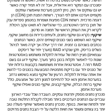
יסונכרנו עם המקור היא אידאלית, אבל זה לא תמיד קורה כאשר
יש גם עותקים אד הוק. ניתן לתכנן מערכות שיאפשרו עותקים
מקומיים ויעדכנו אותם לפי הצורך. רשתות הפצת תוכן (CDN) הן
דוגמה מרכזית. רשתות CDN מפיצות ושומרות במטמון ספריות ענק
של תוכן ברחבי האינטרנט, כדי שהגלישה לא תואט עקב היכולת
לקרוא רק את העותק הראשי של תמונה או סרטון.
שיקוף:
נקרא גם שיקוף נתונים, ולעיתים נדירות גם מחשוב שיקוף.
שייקוף הוא השימוש בשני כוננים קשיחים זהים, כאשר הנתונים
נכתבים בשניהם בו זמנית. זוהי דרך יעילה אך יקרה מאוד לניהול
כשלים בדיסק. תקן שנקרא RAID (מערך יתיר של דיסקים
עצמאיים) מציין רמות של עמידות לתקלות ומשתמש באסטרטגיות
שונות כדי לאפשר תקלות בכונן בתוך מערך. שיקוף ידוע גם בשם
RAID רמה 1. אסטרטגיות אחרות משתמשות בקבוצות גדולות יותר
של כוננים יחד עם בדיקות מתמטיות המבוצעות בכוננים כדי להשיג
את אותה עמידות לתקלות. הרעיון של שיקוף נמצא בשימוש נרחב
במערכות אחסון והוא יכול להתייחס למגוון רחב של אמצעים, כולל
שיקוף ברמת הבלוק, שיקוף קבצים, שיקוף כוננים ואפילו שיקוף
מערכת אחסון.
סנכרון נתונים מספק יתרונות עסקיים. העובדה שכל עובדי הארגון
עובדים עם הנתונים העדכניים ביותר מובילה לקבלת החלטות טובה
יותר ולפחות שגיאות. בנוסף, סנכרון נתונים מאפשר שיתוף פעולה טוב
יותר בין צוותים ומשפר את חוויות הלקוח על ידי הצבת נתונים מדויקים