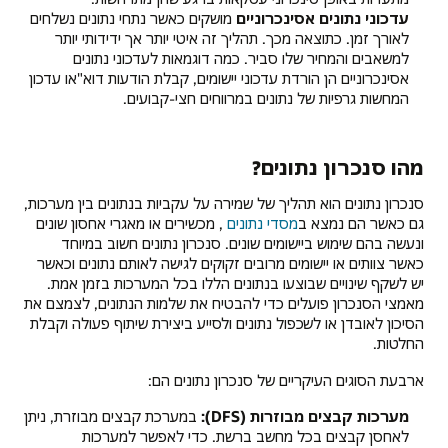
עדכוני נתונים אסינכרוניים
מושקים כאשר נתחי נתונים נשלחים
לאורך זמן. כתוצאה מכך. תהליך זה איטי יותר אך ידידותי יותר
למשאבים והמחיר שלו סביר. כמה דוגמאות לעדכוני נתונים
אסינכרוניים הן הורדת עדכוני יישומים, קבלת הודעות דוא"או עדכון
המחשות גרפיות של נתונים במרווחים חצי-קבועים.
מהו סנכרון נתונים?
סנכרון נתונים הוא תהליך של שמירה על עקביות בנתונים בין מערכות,
גם כאשר הם נמצא ב
מסדי נתונים
, מכשירים או מאגרי אחסון שונים
ונעשה בהם שימוש ביישומים שונים. סנכרון נתונים חשוב במיוחד
כאשר צוותים או יישומים מרובים זקוקים לגישה לאותם נתונים וכאשר
יש לשקף שינויים שבוצעו בנתונים הללו בכל המערכות בזמן אמת.
מאמצי הסנכרון פועלים כדי להבטיח את שלמות הנתונים, לצמצם את
הסיכון לאובדן או לשכפול נתונים ולסייע ביצירת שיתוף פעולה וקבלת
החלטות.
ארבעת הסוגים העיקריים של סנכרון נתונים הם:
מערכות קבצים מבוזרות (DFS):
במערכת קבצים מבוזרת, ניתן
לאחסן קבצים בכל מחשב ברשת. כדי לאפשר למערכות