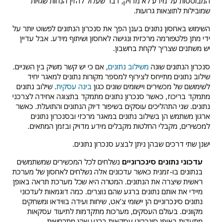
המבוססות על מידע לא מדויק, דבר שעלול להזין הנחות שגויות
שמובילות לתוצאות גרועות.
השימוש באחסון נתונים בענן הפך את סנכרון הנתונים לפשוט יותר על
ידי מתן פלטפורמה מרכזית ונגישה לאחסון ושיתוף מידע. אבל עדיין
יש משתנים שצריך לקחת בחשבון.
סנכרון הנתונים שונה
משילוב נתונים
, אם כי יש קשר משיק בין השניים.
שילוב נתונים מתייחס לצירוף למספר מקורות נתונים למאגר יחיד
לשימושם של מכשירים ויישומים שונים כגון
בינה עסקית
. שילוב נתונים
מתמקד בריכוז, כאשר סנכרון נתונים מתמקד בתצוגה אחידה לצרכני
נתונים. שני התהליכים עוסקים בשיפור דיוק הנתונים והתועלת. כאשר
ארגון משתמש הן בשילוב נתונים במאגר מרכזי ובסנכרון נתונים
למכשירים, מקבלי החלטות מקבלים מידע מדויק ובזמן המתאים.
ישנן שתי דרכים שבהן ניתן לבצע סנכרון נתונים.
עדכוני נתונים סינכרוניים
נשלחים לכל המכשירים שמשתמשים
בנתונים בו-זמנית כאשר עדכונים אלה נשלחים לאחסון של מערכת
ראשית שיצרה את הנתונים. המטרה היא שכל מערכת תראה באופן
מיידי את אותם נתונים ברגע שהם נוצרים. כמה דוגמאות לעדכוני
נתונים סינכרוניים הן יישומי צ'אט, שיחות ועידה בווידאו ומשחקים
מקוונים. בעולם העסקים, מערכות מתקדמות לתיעוד עסקאות
מתעדות באופן סינכרוני עסקאות ברגע שהן מתרחשות.